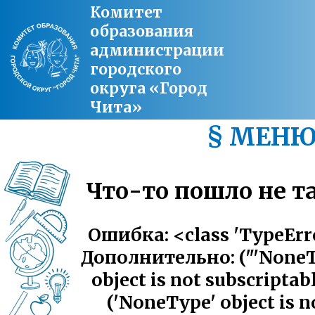
Комитет
образования
администрации
городского
округа «Город
Чита»
§ МЕН
Что-то пошло не так
Ошибка: <class 'TypeErr
Дополнительно: ("'NoneT
object is not subscriptabl
('NoneType' object is n