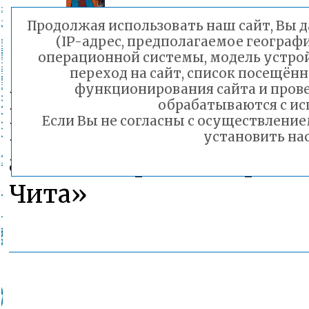
Продолжая использовать наш сайт, Вы д
(IP-адрес, предполагаемое географи
операционной системы, модель устрой
переход на сайт, список посещённ
функционирования сайта и пров
Гэсэр Раднаев
обрабатываются с ис
Если Вы не согласны с осуществлени
Пресс-секретарь комит
установить нас
администрации городск
Чита»