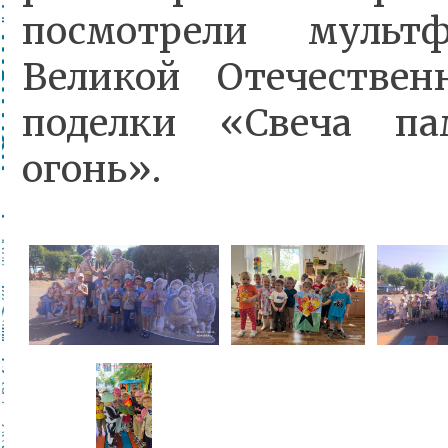
посмотрели муль
Великой Отечествен
поделки «Свеча п
огонь».