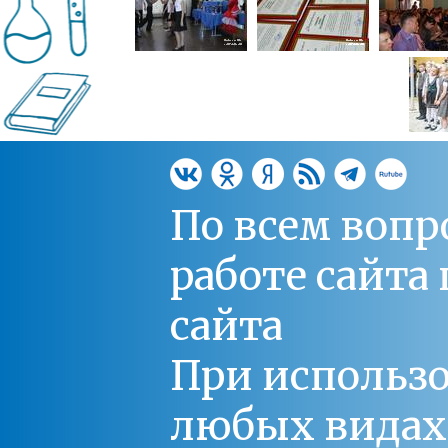
По всем вопр
работе сайт
сайта
При использо
любых видах С