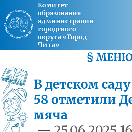
Комитет
образования
администрации
городского
округа «Город
Чита»
§ МЕН
В детском сад
58 отметили Д
мяча
—
25.06.2025 16