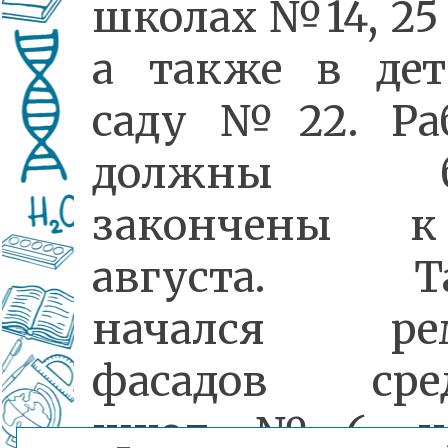
школах №14, 25 
а также в дет
саду №22. Ра
должны б
закончены 
августа. Т
начался ре
фасадов сре
школ №6 и 