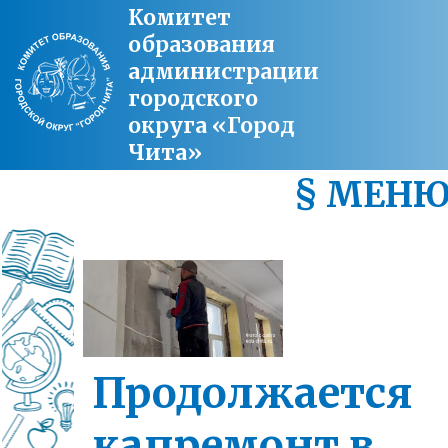
Комитет
образования
администрации
городского
округа «Город
Чита»
§ МЕН
Продолжается
капремонт в