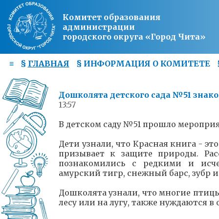
Комитет образования
администрации
городского округа «Город Чита»
≡
§
ГЛАВНАЯ
§
ИНФОРМАЦИЯ О КОМИТЕТЕ
Дошколята детского сада №51 знако
13:57
В детском саду №51 прошло мероприя
Дети узнали, что Красная книга - эт
призывает к защите природы. Рас
познакомились с редкими и исч
амурский тигр, снежный барс, зубр 
Дошколята узнали, что многие птицы
лесу или на лугу, также нуждаются в 