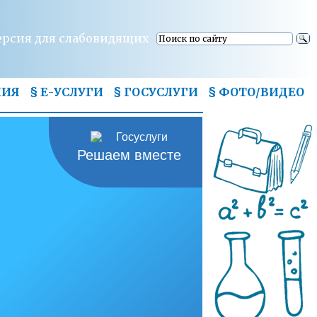
ерсия для слабовидящих
НИЯ
§ Е-УСЛУГИ
§ ГОСУСЛУГИ
§
ФОТО/ВИДЕО
Решаем вместе