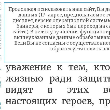
Эти встречи -
Продолжая использовать наш сайт, Вы да
данных (IP-адрес, предполагаемое г
формальность, 
дисплея, версия операционной системы
баннеры, с которых был переход на 
проявление 
сайте). В целях улучшения функциони
вышеуказанные данные обрабатываютс
признательности. В
Если Вы не согласны с осуществлени
образом установить нас
горит неподдельн
уважение к тем, кто
жизнью ради защит
видят в этих во
настоящих героев, п