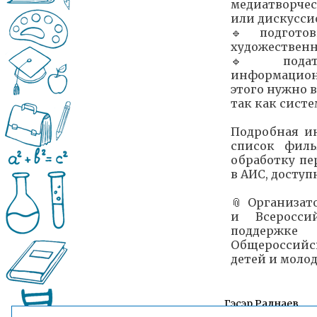
медиатворчес
или дискуссио
🔹 подготов
художествен
🔹 подать
информацион
этого нужно 
так как систе
Подробная и
список филь
обработку пе
в АИС, доступ
📎 Организа
и Всеросси
поддержке
Общероссийс
детей и моло
Гэсэр Раднаев
Пресс-секретарь