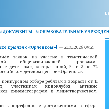
В
§
ДОКУМЕНТЫ
§
ОБРАЗОВАТЕЛЬНЫЕ УЧРЕЖДЕ
чте крылья с «Орлёнком»!
—
21.01.2026 09:25
риём заявок на участие в тематической
льной общеразвивающей программе
ные детством», которая пройдёт с 2 по 22
российском детском центре «Орлёнок».
 конкурсном отборе ребятам в возрасте от 11
, участникам киноклубов, активно
хся кинематографом и медиатворчеством,
вить портфолио с достижениями в сфере