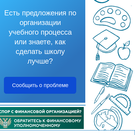
Есть предложения по
организации
учебного процесса
или знаете, как
сделать школу
лучше?
Сообщить о проблеме