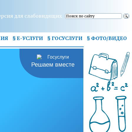
ерсия для слабовидящих
НИЯ
§ Е-УСЛУГИ
§ ГОСУСЛУГИ
§
ФОТО/ВИДЕО
Решаем вместе