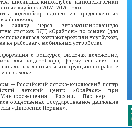
тва, школьных киноклубов, кинопедагогики
нных клубов за 2024–2026 годы;
ить видеообзор одного из предложенных
ных фильмов;
 заявку через Автоматизированную
ную систему ВДЦ «Орлёнок» по ссылке (для
воспользоваться компьютером или ноутбуком,
ма не работает с мобильных устройств).
нформация о конкурсе, включая положение,
мов для видеообзора, форму согласия на
рсональных данных и инструкцию по работе
на по ссылке.
торы — Российский детско-юношеский центр
йский детский центр «Орлёнок» при
 Минпросвещения России. Партнёр —
кое общественно-государственное движение
дёжи «Движение Первых».
 комитета образования