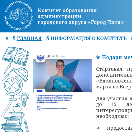
Комитет образования
администрации
городского округа «Город Чита»
≡
§
ГЛАВНАЯ
§
ИНФОРМАЦИЯ О КОМИТЕТЕ
💫 Подари ме
Стартовал п
дополните
«Вдохновлён
марта во Все
Для участия в
до 16 лет
интересующи
необходимо:
🔹 предоста