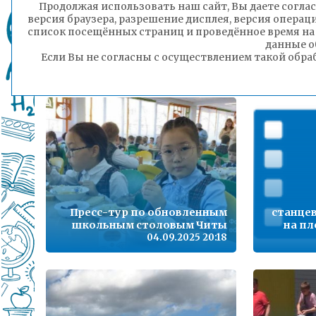
Продолжая использовать наш сайт, Вы даете соглас
День Победы в детском саду
версия браузера, разрешение дисплея, версия операц
№66: тематические
Детский
список посещённых страниц и проведённое время на
площадки и патриотические
всех с
данные о
мероприятия
Если Вы не согласны с осуществлением такой обра
04.09.2025 20:21
Пресс-тур по обновленным
станце
школьным столовым Читы
на пл
04.09.2025 20:18