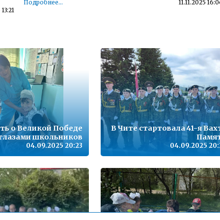
Подробнее...
11.11.2025 16:0
 13:21
Детский телефон доверия
 10:38
Подробнее...
23.11.2022 14:5
,
Телефон горячей линии по вопросам организации и
проведения государственной итоговой аттестации по
образовательным программам основного общего
09:09
образования и среднего общего образования - 35-30-21
Подробнее...
15.10.2021 13:1
з
Горячая линия по вопросам школьного образования – 35-
30-21
16:06
ть о Великой Победе
Подробнее...
В Чите стартовала 41-я Вах
24.09.2020 13:0
глазами школьников
Памя
04.09.2025 20:23
04.09.2025 20:
12:53