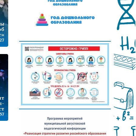
ты
об
т»
:27
ит
п-
ст
57