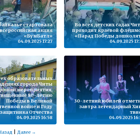
байкалье стартовала
Во всех детских садах Чи
всероссийская акция
проходит краевой флешм
«БумБатл»
«Парад Победы дошколя
04.09.2025 17:27
04.09.2025 17
сех образовательных
дениях города Читы
рошли мероприятия,
священные 80-летию
Победы в Великой
30-летний юбилей отмет
твенной войне и Году
завтра легендарный Хи
защитника Отчества
тви
04.09.2025 16:58
04.09.2025 16:
|
Назад
Далее →