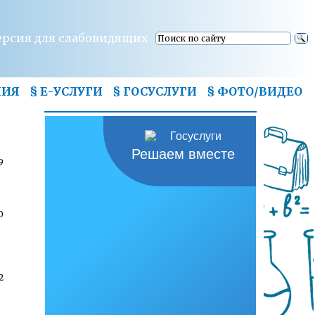
ерсия для слабовидящих
НИЯ
§ Е-УСЛУГИ
§ ГОСУСЛУГИ
§
ФОТО/ВИДЕО
Решаем вместе
9
0
2