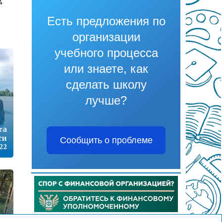
4
Есть предложения по
организации
1
учебного процесса
или знаете, как
сделать школу
7
лучше?
та
9
ти
Сообщить о проблеме
22