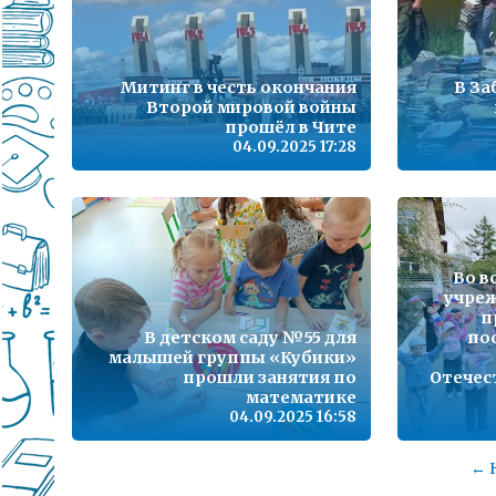
Митинг в честь окончания
В За
Второй мировой войны
прошёл в Чите
04.09.2025 17:28
Во в
учреж
п
В детском саду №55 для
по
малышей группы «Кубики»
прошли занятия по
Отечес
математике
04.09.2025 16:58
← 