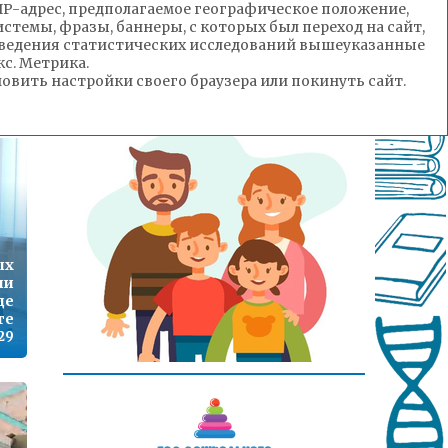
(IP-адрес, предполагаемое географическое положение,
стемы, фразы, баннеры, с которых был переход на сайт,
да
роведения статистических исследований вышеуказанные
ды
с. Метрика.
ом
вить настройки своего браузера или покинуть сайт.
20
ых
ли
де
те
29