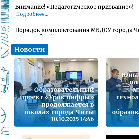
Внимание! «Педагогическое призвание»!
Подробнее...
Порядок комплектования МБДОУ города Ч
2027 учебный год
Подробнее...
Новости
Комитет образования Читы напоминает о 
заявлений об участии в ГИА-11 (ЕГЭ)
Юные
Подробнее...
по
Образовательный
м
В сезон гриппа и острых респираторных и
проект «Урок цифры»
технол
наша с Вами общая задача – не допустить 
заболеваемости
продолжается в
Подробнее...
школах города Читы
образов
10.10.2025 14:46
Лицам, желающим сдать единый государс
(далее ЕГЭ) в 2026 году