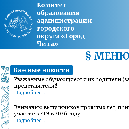
Комитет
образования
администрации
городского
округа «Город
Чита»
§ МЕН
Важные новости
Уважаемые обучающиеся и их родители (
представители)!
Подробнее...
Вниманию выпускников прошлых лет, пр
участие в ЕГЭ в 2026 году!
Подробнее...