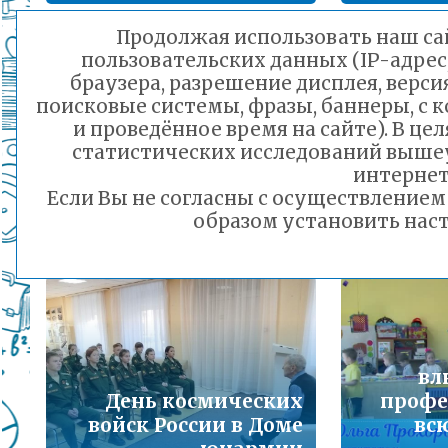
Подробнее...
Продолжая использовать наш сай
пользовательских данных (IP-адрес
Порядок предоставления льготного питани
браузера, разрешение дисплея, верси
малоимущих семей
поисковые системы, фразы, баннеры, с 
Подробнее...
и проведённое время на сайте). В ц
статистических исследований выше
Горячая линия по вопросам школьного обр
интернет
Друзья! Делюсь
30-21
Если Вы не согласны с осуществление
хорошей новостью!
Парк
Подробнее...
образом установить наст
10.10.2025 14:25
Телефон горячей линии по вопросам орга
дошкольного образования и тел 32-41-13
Подробнее...
вл
День космических
профе
войск России в Доме
всю