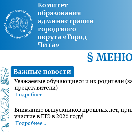
Комитет
образования
администрации
городского
округа «Город
Чита»
§ МЕН
Важные новости
Уважаемые обучающиеся и их родители (
представители)!
Подробнее...
Вниманию выпускников прошлых лет, пр
участие в ЕГЭ в 2026 году!
Подробнее...