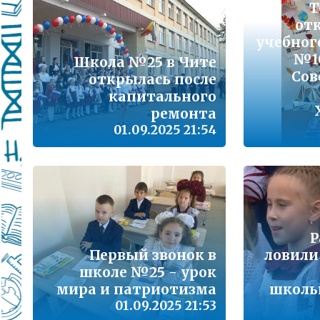
Подробнее...
Т
от
учебног
Школа управленческого резерва: Ваш шанс 
№1
Подробнее...
Школа №25 в Чите
Сов
открылась после
ВАШ РЕБЁНОК ИДЁТ В ДЕТСКИЙ САД
капитального
ремонта
Подробнее...
01.09.2025 21:54
Детский телефон доверия
Подробнее...
«Горячая линия» для сообщения информац
находящихся в социально опасной ситуац
Подробнее...
Р
Первый звонок в
ловили
школе №25 - урок
Телефон горячей линии по вопросам орга
проведения государственной итоговой атт
мира и патриотизма
школь
образовательным программам основного 
01.09.2025 21:53
образования и среднего общего образовани