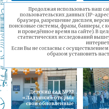
Подробнее...
Продолжая использовать наш сай
З
пользовательских данных (IP-адрес
Порядок предоставления льготного питани
браузера, разрешение дисплея, верси
малоимущих семей
поисковые системы, фразы, баннеры, с 
Мемор
Подробнее...
и проведённое время на сайте). В ц
т
статистических исследований выше
Горячая линия по вопросам школьного обр
интернет
День знаний в школе
со
30-21
Если Вы не согласны с осуществление
№48
Подробнее...
образом установить наст
01.09.2025 21:51
Телефон горячей линии по вопросам орга
дошкольного образования и тел 32-41-13
Подробнее...
Детский сад №22
«Ладушки» открыл
свои обновленные