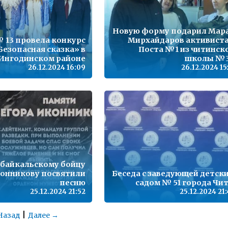
Новую форму подарил Мар
 13 провела конкурс
Мирхайдаров активист
Безопасная сказка» в
Поста №1 из читинск
Ингодинском районе
школы №
26.12.2024 16:09
26.12.2024 15
абайкальскому бойцу
конникову посвятили
Беседа с заведующей детск
песню
садом № 51 города Чи
25.12.2024 21:52
25.12.2024 21
|
Назад
Далее →