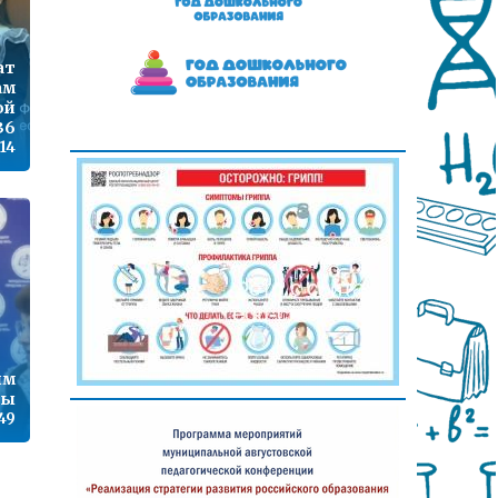
ат
ам
ой
36
:14
им
ты
:49