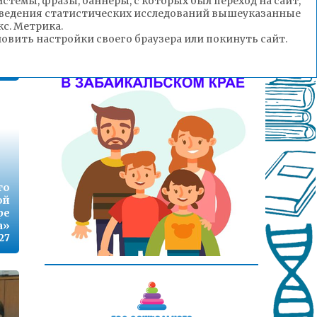
стемы, фразы, баннеры, с которых был переход на сайт,
роведения статистических исследований вышеуказанные
с. Метрика.
 и
вить настройки своего браузера или покинуть сайт.
ых
ду
:32
го
ой
ре
а»
:27