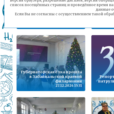
версия браузера, разрешение дисплея, версия операц
Победители Всероссийского
список посещённых страниц и проведённое время на
хакатона посетили
Госавто
данные о
Федеральный институт
ш
Если Вы не согласны с осуществлением такой обра
цифровой трансформации в
проф
сфере образования
«Пр
27.12.2024 16:21
Губернаторская ёлка прошла
в Забайкальской краевой
Репорт
филармонии
патрул
27.12.2024 15:31