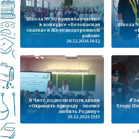
Школа № 50 приняла участие
в конкурсе «Безопасная
Школа №
сказка» в Железнодорожном
«
районе
26.12.2024 16:12
В Чите подвели итоги акции
🎵З
«Охранять природу - значит
Егору И
любить Родину»
26.12.2024 15:13
← 