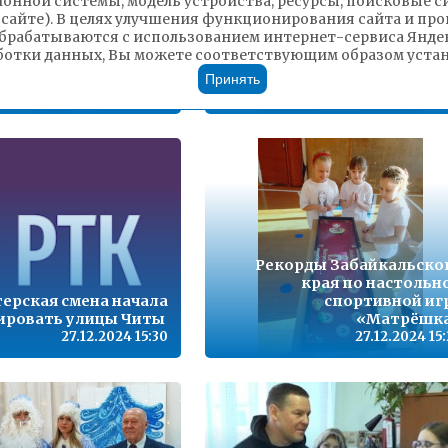
ионной системы, модель устройства, ресурсы, поисковые си
Сотрудники
 сайте). В целях улучшения функционирования сайта и п
инспекции вместе со
брабатываются с использованием интернет-сервиса Яндек
кольниками провели
Завершился сбор подарков
ботки данных, Вы можете соответствующим образом устано
илактическую акцию
продуктов для пожил
аздничный патруль»
людей к Новому го
Принять
27.12.2024 15:49
27.12.2024 15
Рекорды Забайкальско
края по настольн
ерская смена начала
спортивной иг
ировать улицы Читы
«Матрёшк
27.12.2024 15:30
27.12.2024 15