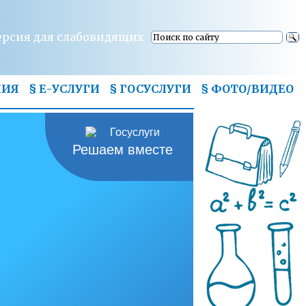
ерсия для слабовидящих
НИЯ
§ Е-УСЛУГИ
§ ГОСУСЛУГИ
§
ФОТО/ВИДЕО
Решаем вместе