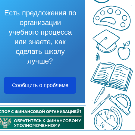
Есть предложения по
организации
учебного процесса
или знаете, как
сделать школу
лучше?
Сообщить о проблеме