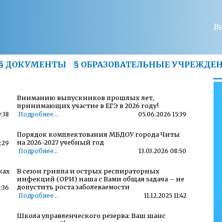
В
§
ДОКУМЕНТЫ
§
ОБРАЗОВАТЕЛЬНЫЕ УЧРЕЖДЕ
Вниманию выпускников прошлых лет,
принимающих участие в ЕГЭ в 2026 году!
:38
Подробнее...
05.06.2026 15:39
Порядок комплектования МБДОУ города Читы
на 2026-2027 учебный год
:29
Подробнее...
13.03.2026 08:50
ках
В сезон гриппа и острых респираторных
инфекций (ОРИ) наша с Вами общая задача – не
допустить роста заболеваемости
8:36
Подробнее...
11.12.2025 11:42
Школа управленческого резерва: Ваш шанс