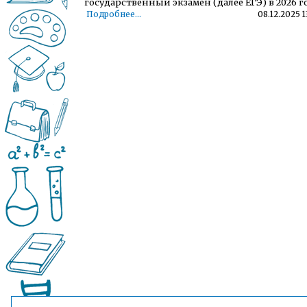
государственный экзамен (далее ЕГЭ) в 2026 г
Подробнее...
08.12.2025 1
ВАШ РЕБЁНОК ИДЁТ В ДЕТСКИЙ САД
Подробнее...
10.03.2023 1
«Горячая линия» для сообщения информации
детях, находящихся в социально опасной
ситуации»
Подробнее...
24.06.2022 09
Порядок предоставления льготного питания
детям из малоимущих семей
Подробнее...
02.09.2021 16
Телефон горячей линии по вопросам
организации дошкольного образования и тел 
41-13
Подробнее...
24.09.2020 1