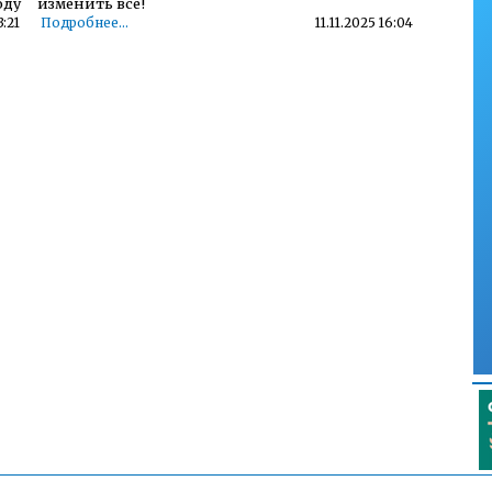
оду
изменить всё!
3:21
Подробнее...
11.11.2025 16:04
Детский телефон доверия
0:38
Подробнее...
23.11.2022 14:51
 о
Телефон горячей линии по вопросам
организации и проведения государственной
итоговой аттестации по образовательным
программам основного общего образования и
:09
среднего общего образования - 35-30-21
Подробнее...
15.10.2021 13:17
Горячая линия по вопросам школьного
образования – 35-30-21
:06
Подробнее...
24.09.2020 13:09
32-
2:53