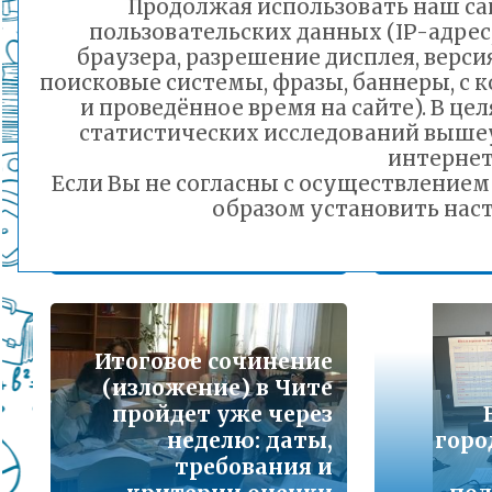
Продолжая использовать наш сай
Подробнее...
пользовательских данных (IP-адрес
браузера, разрешение дисплея, верси
Порядок предоставления льготного питани
поисковые системы, фразы, баннеры, с 
малоимущих семей
и проведённое время на сайте). В ц
Учащи
Подробнее...
статистических исследований выше
💎 Сказочные
интернет
персонажи изо льда
по
Если Вы не согласны с осуществление
Горячая линия по вопросам школьного обр
появятся в Чите в
образом установить наст
30-21
конце декабря
к
Подробнее...
29.11.2024 11:06
Телефон горячей линии по вопросам орга
дошкольного образования и тел 32-41-13
Подробнее...
Итоговое сочинение
(изложение) в Чите
пройдет уже через
неделю: даты,
горо
требования и