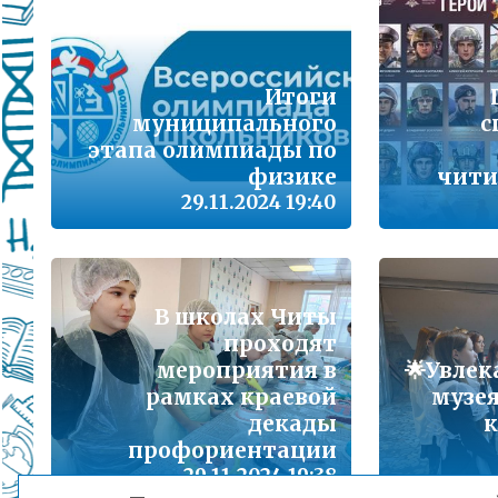
Подробнее...
Школа управленческого резерва: Ваш шанс 
Подробнее...
Итоги
муниципального
с
ВАШ РЕБЁНОК ИДЁТ В ДЕТСКИЙ САД
этапа олимпиады по
физике
чити
Подробнее...
29.11.2024 19:40
Детский телефон доверия
Подробнее...
«Горячая линия» для сообщения информац
В школах Читы
находящихся в социально опасной ситуац
проходят
Подробнее...
мероприятия в
🌟Увле
рамках краевой
музея
декады
к
Телефон горячей линии по вопросам орга
проведения государственной итоговой атт
профориентации
образовательным программам основного 
29.11.2024 19:38
образования и среднего общего образовани