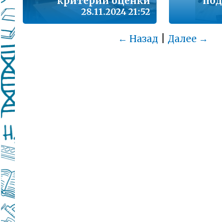
критерии оценки
под
28.11.2024 21:52
|
← Назад
Далее →