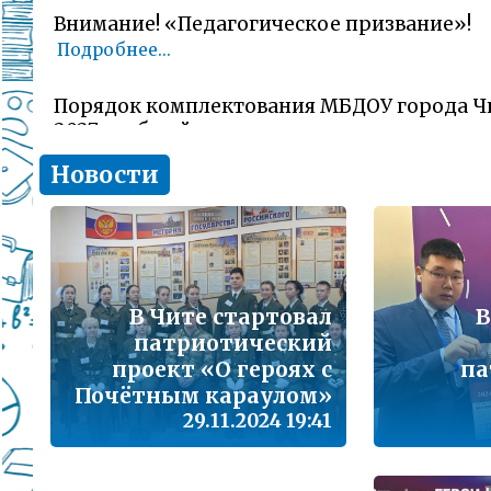
Внимание! «Педагогическое призвание»!
Подробнее...
Порядок комплектования МБДОУ города Ч
2027 учебный год
Подробнее...
Новости
Комитет образования Читы напоминает о 
заявлений об участии в ГИА-11 (ЕГЭ)
Подробнее...
В Чите стартовал
В
В сезон гриппа и острых респираторных и
патриотический
наша с Вами общая задача – не допустить 
заболеваемости
проект «О героях с
па
Подробнее...
Почётным караулом»
29.11.2024 19:41
Лицам, желающим сдать единый государс
(далее ЕГЭ) в 2026 году