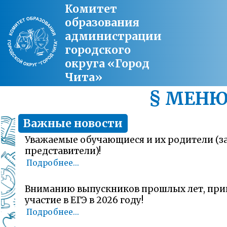
Комитет
образования
администрации
городского
округа «Город
Чита»
§ МЕН
Важные новости
Уважаемые обучающиеся и их родители (
представители)!
Подробнее...
Вниманию выпускников прошлых лет, пр
участие в ЕГЭ в 2026 году!
Подробнее...