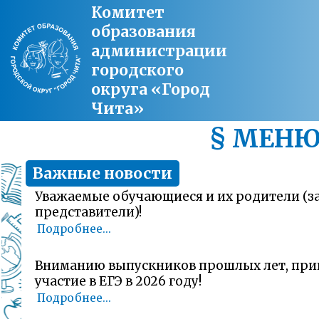
Комитет
образования
администрации
городского
округа «Город
Чита»
§ МЕН
Важные новости
Уважаемые обучающиеся и их родители (
представители)!
Подробнее...
Вниманию выпускников прошлых лет, пр
участие в ЕГЭ в 2026 году!
Подробнее...