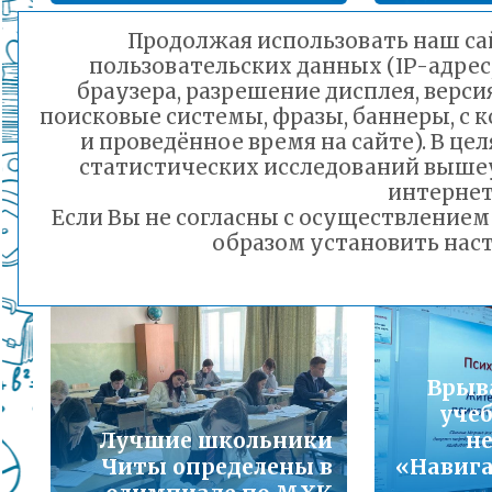
Подробнее...
Продолжая использовать наш сай
пользовательских данных (IP-адрес
Порядок предоставления льготного питани
браузера, разрешение дисплея, верси
малоимущих семей
поисковые системы, фразы, баннеры, с 
Подробнее...
и проведённое время на сайте). В ц
Читинс
статистических исследований выше
Мир музея: квест-
ста
Горячая линия по вопросам школьного обр
интернет
игра на базе ПЧ №3
К
30-21
Если Вы не согласны с осуществление
города Читы
Подробнее...
образом установить наст
19.11.2024 22:13
Телефон горячей линии по вопросам орга
дошкольного образования и тел 32-41-13
Подробнее...
Врыв
уче
Лучшие школьники
не
Читы определены в
«Навиг