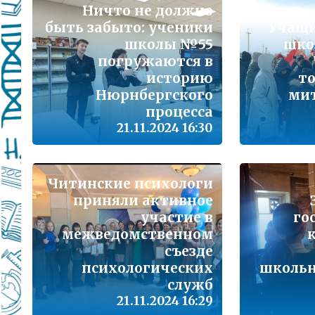
Подробнее...
Ничто не должно
быть забыто: ученики
Учащи
Школа управленческого резерва: Ваш шанс 
школы №55
шко
Подробнее...
погружаются в
историю
т
ВАШ РЕБЁНОК ИДЁТ В ДЕТСКИЙ САД
Нюрнбергского
мит
процесса
Подробнее...
21.11.2024 16:30
Детский телефон доверия
Подробнее...
Читинские психологи
«Горячая линия» для сообщения информац
приняли активное
находящихся в социально опасной ситуац
участие в
го
Подробнее...
межведомственном
съезде
психологических
школьн
Телефон горячей линии по вопросам орга
проведения государственной итоговой атт
служб
образовательным программам основного 
21.11.2024 16:29
образования и среднего общего образовани