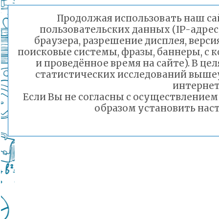
Подробнее...
Продолжая использовать наш сай
пользовательских данных (IP-адрес
Порядок предоставления льготного питани
браузера, разрешение дисплея, верси
малоимущих семей
поисковые системы, фразы, баннеры, с 
Подробнее...
и проведённое время на сайте). В ц
статистических исследований выше
Горячая линия по вопросам школьного обр
интернет
30-21
Если Вы не согласны с осуществление
Подробнее...
образом установить наст
Телефон горячей линии по вопросам орга
дошкольного образования и тел 32-41-13
Подробнее...