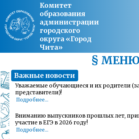
Комитет
образования
администрации
городского
округа «Город
Чита»
§ МЕН
Важные новости
Уважаемые обучающиеся и их родители (
представители)!
Подробнее...
Вниманию выпускников прошлых лет, пр
участие в ЕГЭ в 2026 году!
Подробнее...