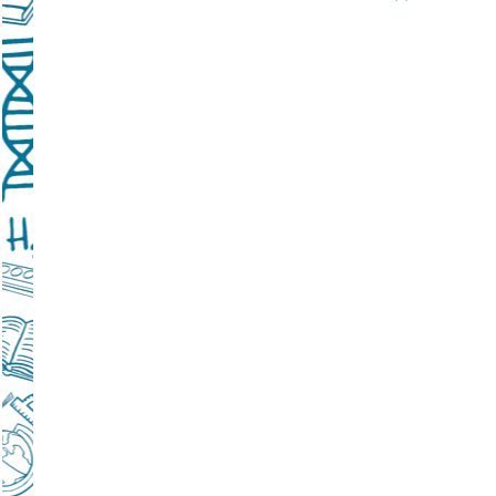
Подробнее...
Школа управленческого резерва: Ваш шанс 
Подробнее...
ВАШ РЕБЁНОК ИДЁТ В ДЕТСКИЙ САД
Подробнее...
Детский телефон доверия
Подробнее...
«Горячая линия» для сообщения информац
находящихся в социально опасной ситуац
Подробнее...
Телефон горячей линии по вопросам орга
проведения государственной итоговой атт
образовательным программам основного 
образования и среднего общего образовани