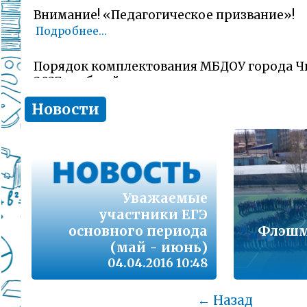
Внимание! «Педагогическое призвание»!
Подробнее...
Порядок комплектования МБДОУ города Ч
2027 учебный год
Подробнее...
Новости
Комитет образования Читы напоминает о 
заявлений об участии в ГИА-11 (ЕГЭ)
Подробнее...
Уважаемые
В сезон гриппа и острых респираторных и
участники ЕГЭ
наша с Вами общая задача – не допустить 
заболеваемости
основного периода
Флэшм
Подробнее...
(май - июнь)
04.04.2016 10:48
Лицам, желающим сдать единый государс
(далее ЕГЭ) в 2026 году
← Назад