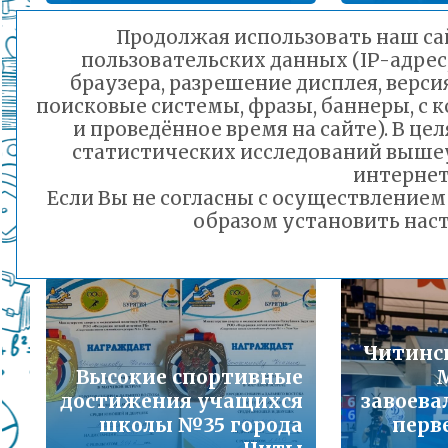
Подробнее...
Продолжая использовать наш сай
пользовательских данных (IP-адрес
Порядок предоставления льготного питани
браузера, разрешение дисплея, верси
малоимущих семей
поисковые системы, фразы, баннеры, с 
Подробнее...
и проведённое время на сайте). В ц
статистических исследований выше
Читинские
Ме
Горячая линия по вопросам школьного обр
интернет
школьники начали
кон
30-21
Если Вы не согласны с осуществление
сдавать пробный ЕГЭ
«Откр
Подробнее...
образом установить наст
13.03.2023 09:32
Телефон горячей линии по вопросам орга
дошкольного образования и тел 32-41-13
Подробнее...
Читинс
Высокие спортивные
достижения учащихся
завоева
школы №35 города
перв