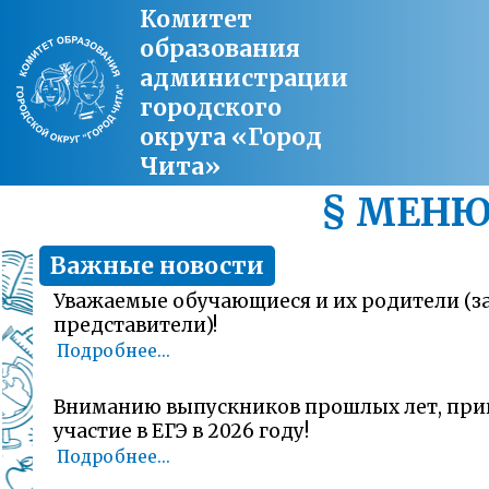
Комитет
образования
администрации
городского
округа «Город
Чита»
§ МЕН
Важные новости
Уважаемые обучающиеся и их родители (
представители)!
Подробнее...
Вниманию выпускников прошлых лет, пр
участие в ЕГЭ в 2026 году!
Подробнее...