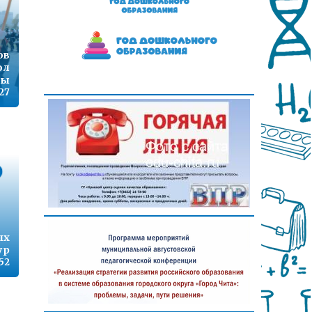
ов
ол
ты
27
ых
ур
:52