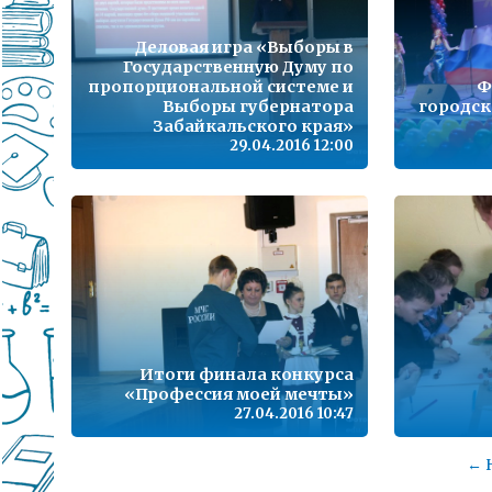
Деловая игра «Выборы в
Государственную Думу по
пропорциональной системе и
Ф
Выборы губернатора
городск
Забайкальского края»
29.04.2016 12:00
Итоги финала конкурса
«Профессия моей мечты»
27.04.2016 10:47
← 