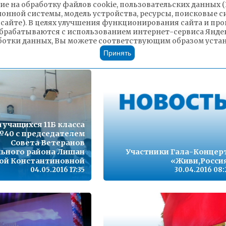
Подведение итогов рабо
ие на обработку файлов cookie, пользовательских данных 
Почетных караулов школ 
ионной системы, модель устройства, ресурсы, поисковые си
Читы за 2015-2016 учебн
 сайте). В целях улучшения функционирования сайта и п
год. Награждение лучш
брабатываются с использованием интернет-сервиса Яндек
нцерт для ветеранов
юнармейцев Поста 
ботки данных, Вы можете соответствующим образом устано
10.05.2016 15:42
10.05.2016 13
Принять
 учащихся 11Б класса
40 с председателем
Совета Ветеранов
ьного района Лишан
Участники Гала-Концер
ой Константиновной
«Живи,Росси
04.05.2016 17:35
30.04.2016 08: