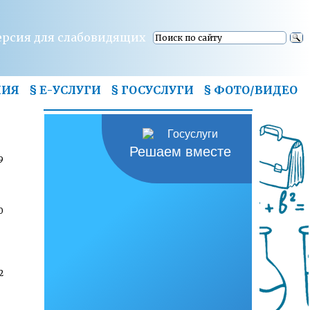
ерсия для слабовидящих
НИЯ
§ Е-УСЛУГИ
§ ГОСУСЛУГИ
§
ФОТО/ВИДЕО
Решаем вместе
9
0
2