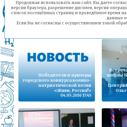
Продолжая использовать наш сайт, Вы даете соглас
версия браузера, разрешение дисплея, версия операц
список посещённых страниц и проведённое время на
данные о
Линейки в честь 9 мая
Ко
Если Вы не согласны с осуществлением такой обра
10.05.2016 15:47
Встреча
Победители и призеры
школы №
городского конкурса военно-
патриотической песни
Централ
«Живи, Россия!»
Ольг
04.05.2016 17:45