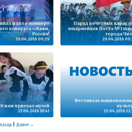
инал и гала-концерт
Парад почетных караул
ого конкурса «Живи,
юнармейцев Поста №1 шк
Россия!
города Чи
29.04.2016 09:29
29.04.2016 09:
Фестиваль национальн
К нам приехал музей
культ
27.04.2016 10:43
25.04.2016 12
|
Назад
Далее →