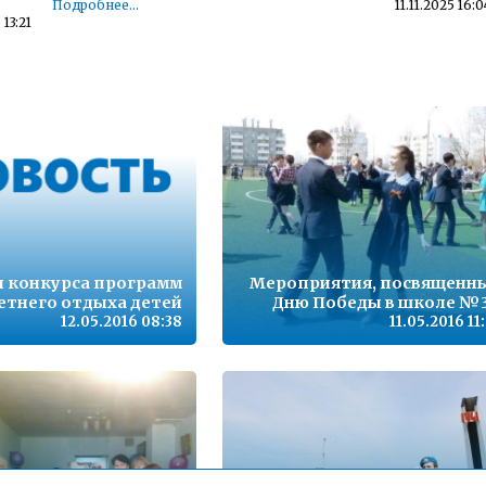
Подробнее...
11.11.2025 16:0
 13:21
Детский телефон доверия
 10:38
Подробнее...
23.11.2022 14:5
,
Телефон горячей линии по вопросам организации и
проведения государственной итоговой аттестации по
образовательным программам основного общего
09:09
образования и среднего общего образования - 35-30-21
Подробнее...
15.10.2021 13:1
з
Горячая линия по вопросам школьного образования – 35-
30-21
16:06
 конкурса программ
Подробнее...
Мероприятия, посвященн
24.09.2020 13:0
етнего отдыха детей
Дню Победы в школе №
12.05.2016 08:38
11.05.2016 11
12:53