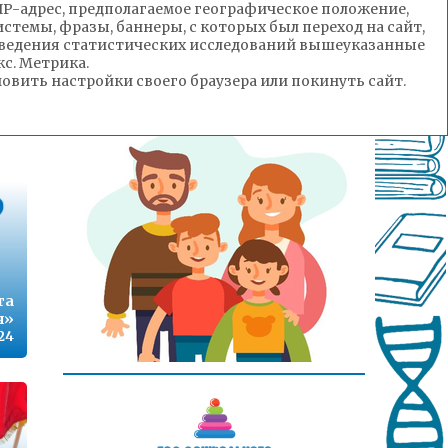
ты
(IP-адрес, предполагаемое географическое положение,
г.
стемы, фразы, баннеры, с которых был переход на сайт,
ый
роведения статистических исследований вышеуказанные
их
с. Метрика.
№1
вить настройки своего браузера или покинуть сайт.
:23
та
я»
24