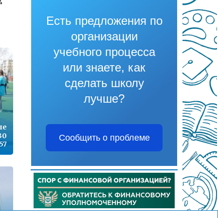
4
Есть предложения по
организации
1
учебного процесса
или знаете, как
сделать школу
7
лучше?
ые
9
30
Сообщить о проблеме
:57