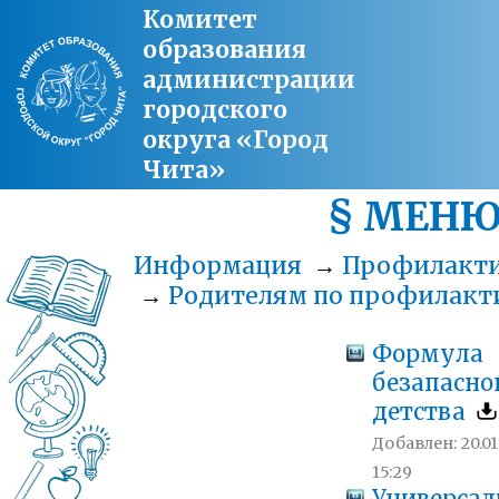
Комитет
образования
администрации
городского
округа «Город
Чита»
§ МЕН
Информация
→
Профилакт
→
Родителям по профилакт
Формула
безапасно
детства
Добавлен: 20.01
15:29