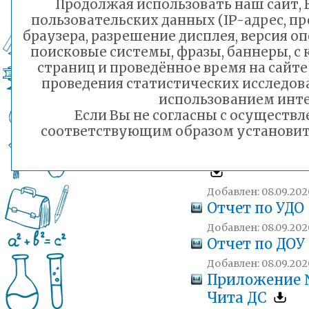
Продолжая использовать наш сайт, В
пользовательских данных (IP-адрес, п
Добавлен: 08.09.202
браузера, разрешение дисплея, версия о
Предварител
поисковые системы, фразы, баннеры, с
расчет балло
страниц и проведённое время на сайт
образовател
проведения статистических исследо
использованием инте
организаций 
Если Вы не согласны с осуществ
Чита
соответствующим образом установить 
Добавлен: 08.09.202
ОТЧЕТ по шк
Добавлен: 08.09.202
Отчет по УДО
Добавлен: 08.09.202
Отчет по ДОУ
Добавлен: 08.09.202
Приложение
Чита ДС