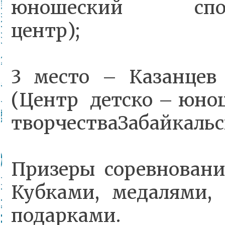
юношеский спорт
центр);
3 место – Казанц
(Центр детско – юно
творчестваЗабайкальск
Призеры соревнован
Кубками, медалями,
подарками.