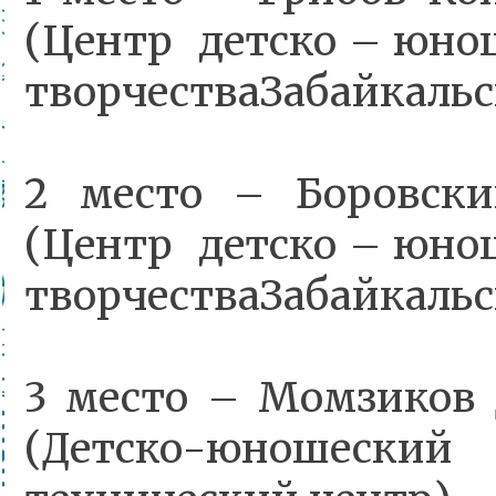
(Центр детско – юно
творчестваЗабайкальск
2 место – Боровск
(Центр детско – юно
творчестваЗабайкальск
3 место – Момзиков
(Детско-юношес