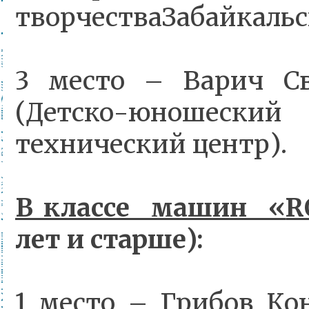
творчестваЗабайкальск
3 место – Варич Св
(Детско-юношес
технический центр).
В классе машин «
R
лет и старше):
1 место – Грибов К