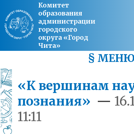
Комитет
образования
администрации
городского
округа «Город
Чита»
§ МЕН
«К вершинам на
познания»
—
16.
11:11