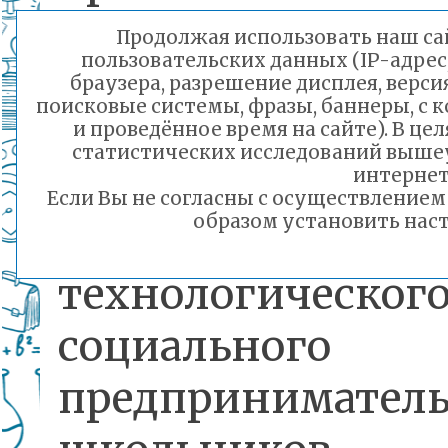
конкурса Ф
Продолжая использовать наш сай
пользовательских данных (IP-адрес
Президентских г
браузера, разрешение дисплея, верси
поисковые системы, фразы, баннеры, с 
«30 лет програм
и проведённое время на сайте). В ц
статистических исследований выше
в будущее»: ра
интернет
Если Вы не согласны с осуществление
образом установить наст
научно-
технологичес
социального
предприниматель