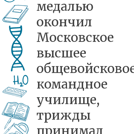
медалью
окончил
Московское
высшее
общевойсково
командное
училище,
трижды
принимал