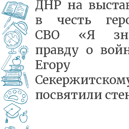
ДНР на выста
в честь гер
СВО «Я зн
правду о вой
Егору
Секержитском
посвятили сте