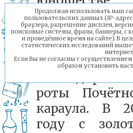
юношестве
Продолжая использовать наш сай
вступил
пользовательских данных (IP-адрес
браузера, разрешение дисплея, верси
Юнармию, н
поисковые системы, фразы, баннеры, с 
и проведённое время на сайте). В ц
вахту на По
статистических исследований выше
интернет
№1, б
Если Вы не согласны с осуществление
образом установить наст
командиром
роты Почётн
караула. В 2
году с золо