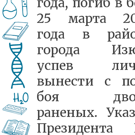
года, погиб в 
25 марта 20
года в райо
города Изю
успев лич
вынести с п
боя дво
раненых. Ука
Президента 