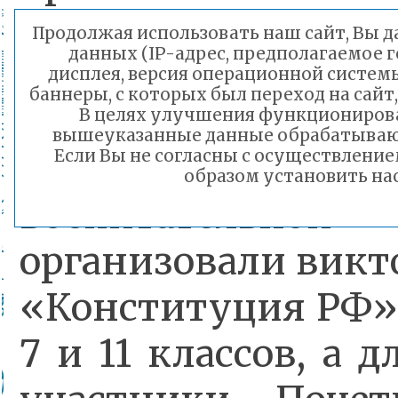
уроки «Права 
Продолжая использовать наш сайт, Вы да
данных (IP-адрес, предполагаемое 
«Азбука прав челов
дисплея, версия операционной системы
баннеры, с которых был переход на сайт
В целях улучшения функционирова
вышеуказанные данные обрабатываютс
В школе 
Если Вы не согласны с осуществлени
образом установить нас
воспитательн
организовали викт
«Конституция РФ»
7 и 11 классов, а д