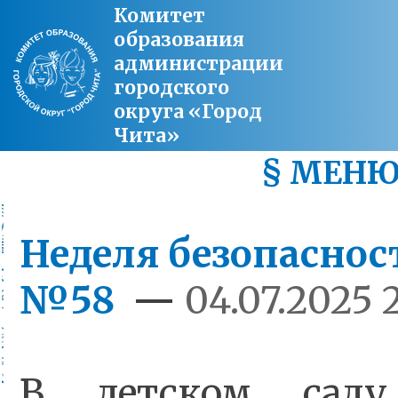
Комитет
образования
администрации
городского
округа «Город
Чита»
§ МЕН
Неделя безопаснос
№58
—
04.07.2025 
В детском са