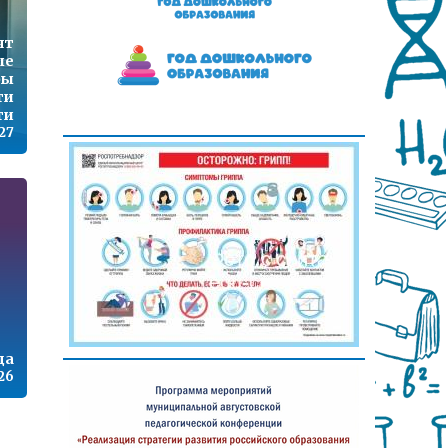
ят
ые
ры
ти
ти
27
ца
26