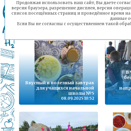
Продолжая использовать наш сайт, Вы даете соглас
версия браузера, разрешение дисплея, версия операц
Забай
список посещённых страниц и проведённое время на
Безопасность детей –
обменя
данные о
превыше всего!
Если Вы не согласны с осуществлением такой обра
08.09.2025 17:03
В 
бе
Вкусный и полезный завтрак
для учащихся начальной
напр
школы №5
08.09.2025 10:52