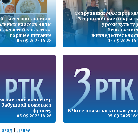
Сотрудники МЧС провод
20 тысяч школьников
Всероссийские открыт
альных классов Читы
уроки культу
олучают бесплатное
безопаснос
горячее питание
жизнедеятельнос
05.09.2025 16:28
05.09.2025 16:
ьмилетний волонтер
с бабушкой помогает
фронту
В Чите появилась новая ули
05.09.2025 16:26
05.09.2025 16:
|
Назад
Далее →