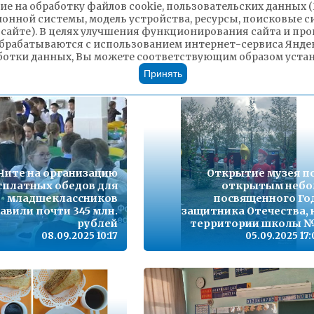
ие на обработку файлов cookie, пользовательских данных 
#ВместеСильнее:
Центр бесплатного 
ионной системы, модель устройства, ресурсы, поисковые си
кальские школьники
образования приглаша
 сайте). В целях улучшения функционирования сайта и п
лись рукопожатиями
детей и их родителей на де
брабатываются с использованием интернет-сервиса Яндек
с бойцами СВО
открытых двере
ботки данных, Вы можете соответствующим образом устано
08.09.2025 17:02
08.09.2025 17
Принять
Чите на организацию
Открытие музея п
сплатных обедов для
открытым небо
младшеклассников
посвященного Го
авили почти 345 млн.
защитника Отечества, 
рублей
территории школы 
08.09.2025 10:17
05.09.2025 17: