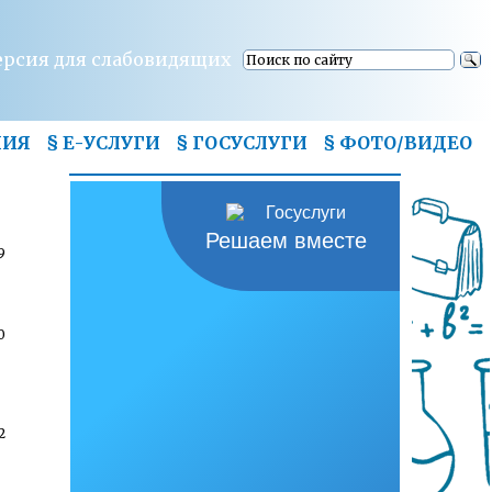
ерсия для слабовидящих
НИЯ
§ Е-УСЛУГИ
§ ГОСУСЛУГИ
§
ФОТО/ВИДЕО
Решаем вместе
9
0
2