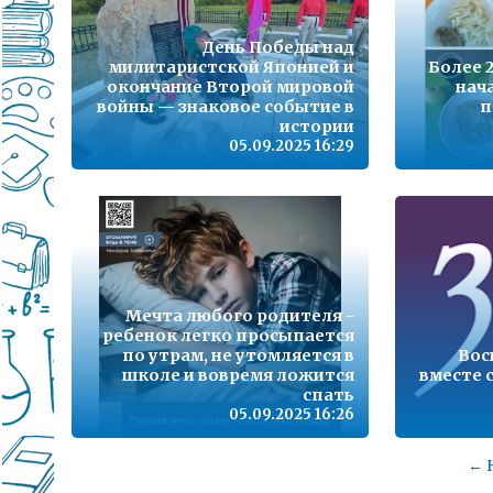
День Победы над
милитаристской Японией и
Более 
окончание Второй мировой
нач
войны — знаковое событие в
п
истории
05.09.2025 16:29
Мечта любого родителя -
ребенок легко просыпается
по утрам, не утомляется в
Вос
школе и вовремя ложится
вместе 
спать
05.09.2025 16:26
← 