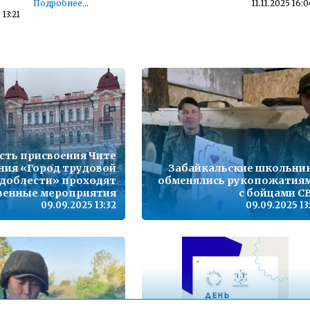
Подробнее...
11.11.2025 16:0
 13:21
Детский телефон доверия
 10:38
Подробнее...
23.11.2022 14:5
,
Телефон горячей линии по вопросам организации и
проведения государственной итоговой аттестации по
образовательным программам основного общего
09:09
образования и среднего общего образования - 35-30-21
Подробнее...
15.10.2021 13:1
есть присвоения Чите
з
Горячая линия по вопросам школьного образования – 35-
30-21
ния «Город трудовой
Забайкальские школьни
16:06
доблести» проходят
Подробнее...
обменялись рукопожатия
24.09.2020 13:0
венные мероприятия
с бойцами С
09.09.2025 13:32
09.09.2025 13
12:53