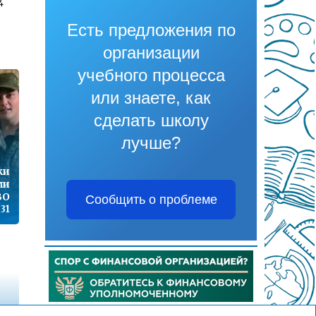
4
Есть предложения по
организации
1
учебного процесса
или знаете, как
сделать школу
7
лучше?
ки
ми
9
ВО
Сообщить о проблеме
:31