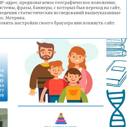
(IP-адрес, предполагаемое географическое положение,
IT
стемы, фразы, баннеры, с которых был переход на сайт,
ет
роведения статистических исследований вышеуказанные
нь
с. Метрика.
й!
вить настройки своего браузера или покинуть сайт.
:01
од
м,
ду
на
№7
08