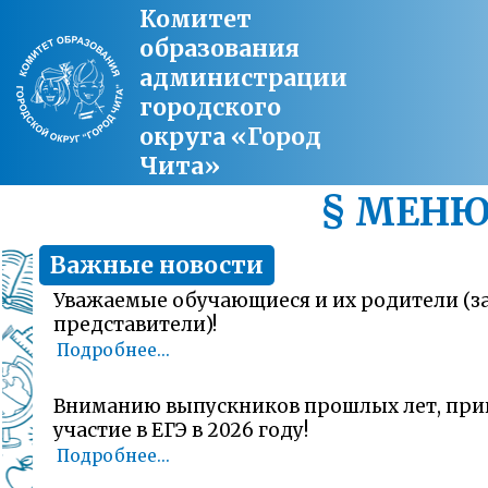
Комитет
образования
администрации
городского
округа «Город
Чита»
§ МЕН
Важные новости
Уважаемые обучающиеся и их родители (
представители)!
Подробнее...
Вниманию выпускников прошлых лет, пр
участие в ЕГЭ в 2026 году!
Подробнее...