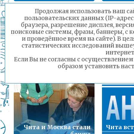
Подробнее...
Продолжая использовать наш сай
пользовательских данных (IP-адрес
Порядок предоставления льготного питани
браузера, разрешение дисплея, верси
малоимущих семей
поисковые системы, фразы, баннеры, с 
Подробнее...
и проведённое время на сайте). В ц
статистических исследований выше
Выставка рисунков
Горячая линия по вопросам школьного обр
интернет
«Солнышко в
30-21
Если Вы не согласны с осуществление
ладошках»
Подробнее...
образом установить наст
25.09.2018 14:06
Телефон горячей линии по вопросам орга
дошкольного образования и тел 32-41-13
Подробнее...
Чита и Москва стали
Чита вст