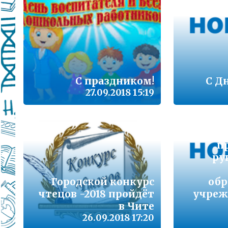
Подробнее...
Школа управленческого резерва: Ваш шанс 
Подробнее...
ВАШ РЕБЁНОК ИДЁТ В ДЕТСКИЙ САД
С праздником!
С Д
Подробнее...
27.09.2018 15:19
Детский телефон доверия
Подробнее...
В к
«Горячая линия» для сообщения информац
п
находящихся в социально опасной ситуац
ру
Подробнее...
Городской конкурс
обр
чтецов -2018 пройдёт
учреж
Телефон горячей линии по вопросам орга
проведения государственной итоговой атт
в Чите
образовательным программам основного 
26.09.2018 17:20
образования и среднего общего образовани