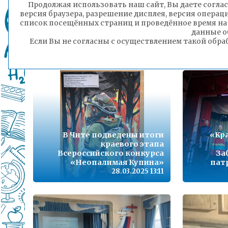
Продолжая использовать наш сайт, Вы даете соглас
Юнармейцы Читы
версия браузера, разрешение дисплея, версия операц
встретились с легендой
список посещённых страниц и проведённое время на
военного пятиборья
«Мо
данные о
Владимиром Вахрушевым
Если Вы не согласны с осуществлением такой обра
28.03.2025 14:10
В Чите подведены итоги
«Кр
краевого этапа
Всероссийского конкурса
За
«Неопалимая Купина»
пат
28.03.2025 13:11