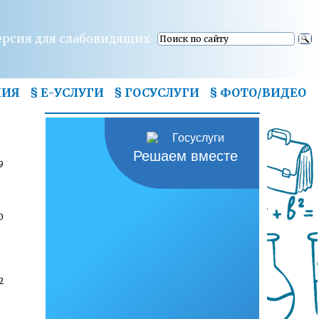
ерсия для слабовидящих
НИЯ
§ Е-УСЛУГИ
§ ГОСУСЛУГИ
§
ФОТО/ВИДЕО
Решаем вместе
9
0
2