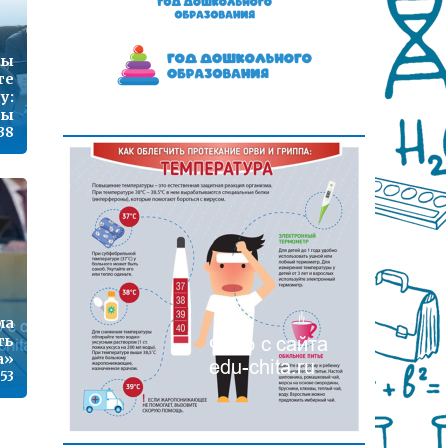
ны
те
у:
ты
:38
ма
ть
а»
:53