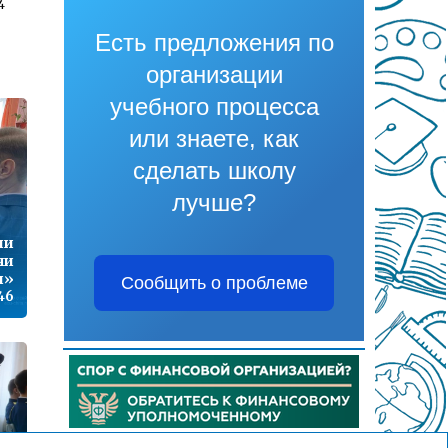
4
Есть предложения по
организации
1
учебного процесса
или знаете, как
сделать школу
7
лучше?
ии
чи
9
и»
Сообщить о проблеме
46