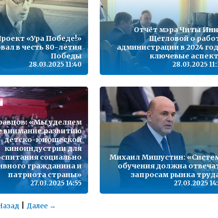
Отчёт мэра Читы Ин
роект «Ура Победе!»
Щегловой о рабо
вал в честь 80-летия
администрации в 2024 год
Победы
ключевые аспек
28.03.2025 11:40
28.03.2025 11
равцов: «Мы уделяем
е внимание развитию
детско-юношеской
киноиндустрии для
оспитания социально
Михаил Мишустин: «Систе
ивного гражданина и
обучения должна отвеча
патриота страны»
запросам рынка труд
27.03.2025 14:55
27.03.2025 14
|
Назад
Далее →