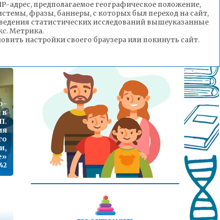
 с
(IP-адрес, предполагаемое географическое положение,
 в
стемы, фразы, баннеры, с которых был переход на сайт,
ия
роведения статистических исследований вышеуказанные
го
с. Метрика.
ка
вить настройки своего браузера или покинуть сайт.
:14
о-
 в
П.
ия
го
и,
е»
:42