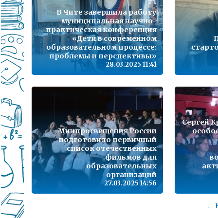
В Чите завершила работу
муниципальная научно-
практическая конференция
«Дети в современном
П
образовательном процессе:
старто
проблемы и перспективы»
28.03.2025 11:41
Сергей К
Минпросвещения России
особо
подготовило первичный
список отечественных
фильмов для
в
образовательных
акт
организаций
27.03.2025 14:56
← 