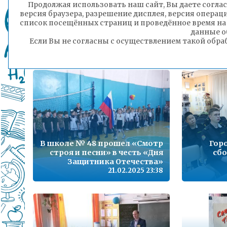
В
Продолжая использовать наш сайт, Вы даете соглас
4 «а» класс школы №55
версия браузера, разрешение дисплея, версия операц
города Читы поздравил
по
список посещённых страниц и проведённое время на
учителей с Днем защитника
данные о
Отечества
Если Вы не согласны с осуществлением такой обра
21.02.2025 23:41
В школе № 48 прошел «Смотр
Гор
строя и песни» в честь «Дня
сбо
Защитника Отечества»
21.02.2025 23:38