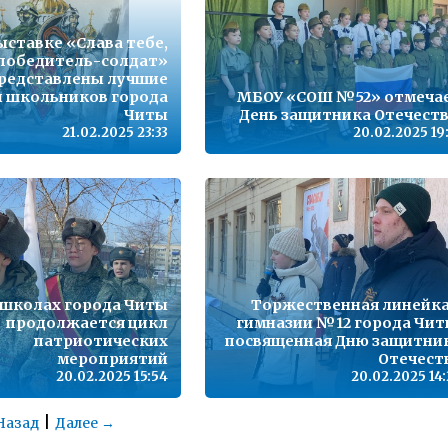
ыставке «Слава тебе,
победитель-солдат»
редставлены лучшие
 школьников города
МБОУ «СОШ №52» отмеча
Читы
День защитника Отечеств
21.02.2025 23:33
20.02.2025 19
 школах города Читы
Торжественная линейка
продолжается цикл
гимназии №12 города Чит
патриотических
посвященная Дню защитни
мероприятий
Отечест
20.02.2025 15:54
20.02.2025 14
|
Назад
Далее →