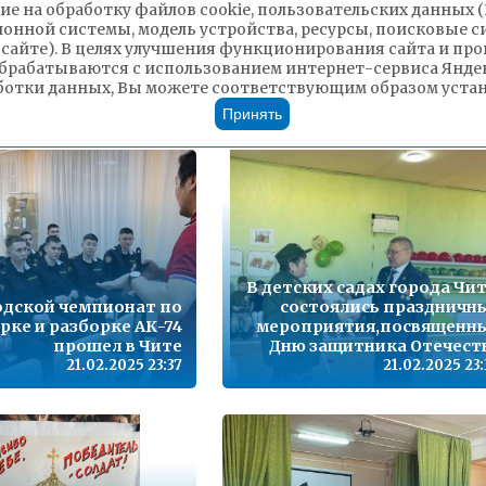
 школах города Читы
ие на обработку файлов cookie, пользовательских данных 
оформлены стенды,
Торжественный мити
ионной системы, модель устройства, ресурсы, поисковые си
свящённые 80-летию
состоялся в школе № 5
 сайте). В целях улучшения функционирования сайта и п
Победы в Великой
посвященный памя
брабатываются с использованием интернет-сервиса Яндек
Отечественной войне
участников С
ботки данных, Вы можете соответствующим образом устано
21.02.2025 23:40
21.02.2025 23
Принять
В детских садах города Чи
одской чемпионат по
состоялись праздничн
рке и разборке АК-74
мероприятия,посвященн
прошел в Чите
Дню защитника Отечест
21.02.2025 23:37
21.02.2025 23