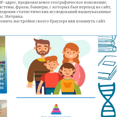
(IP-адрес, предполагаемое географическое положение,
нг
стемы, фразы, баннеры, с которых был переход на сайт,
1,
роведения статистических исследований вышеуказанные
ти
с. Метрика.
ВО
вить настройки своего браузера или покинуть сайт.
:39
ты
ые
ые
ва
:36