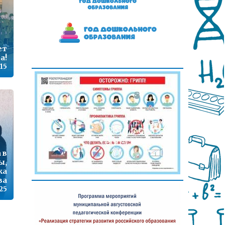
ет
а!
:15
 в
ы,
ка
ва
:25