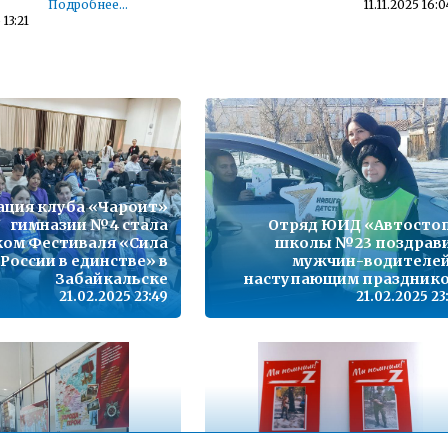
Подробнее...
11.11.2025 16:0
 13:21
Детский телефон доверия
 10:38
Подробнее...
23.11.2022 14:5
,
Телефон горячей линии по вопросам организации и
проведения государственной итоговой аттестации по
образовательным программам основного общего
09:09
образования и среднего общего образования - 35-30-21
Подробнее...
15.10.2021 13:1
ация клуба «Чароит»
гимназии №4 стала
Отряд ЮИД «Автосто
з
Горячая линия по вопросам школьного образования – 35-
30-21
ком Фестиваля «Сила
школы №23 поздрав
16:06
России в единстве» в
Подробнее...
мужчин-водителей
24.09.2020 13:0
Забайкальске
наступающим праздник
21.02.2025 23:49
21.02.2025 23
12:53