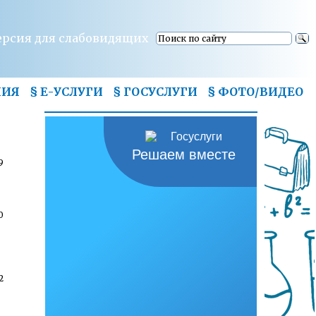
ерсия для слабовидящих
НИЯ
§ Е-УСЛУГИ
§ ГОСУСЛУГИ
§
ФОТО/ВИДЕО
Решаем вместе
9
0
2