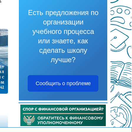
4
Есть предложения по
организации
1
учебного процесса
или знаете, как
сделать школу
7
лучше?
п»
ил
 с
9
ом
Сообщить о проблеме
:41