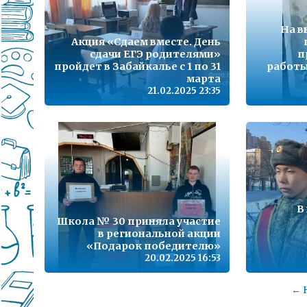
На в
Акция «Сдаем вместе. День
сдачи ЕГЭ родителями»
п
пройдет в Забайкалье с 1 по 31
работы
марта
21.02.2025 23:35
В
Школа № 30 приняла участие
в региональной акции
«Подарок победителю»
20.02.2025 16:53
← 