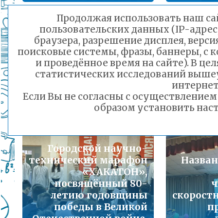
Подробнее...
Продолжая использовать наш сай
Забайкалец, участник
пользовательских данных (IP-адрес
Порядок предоставления льготного питани
специальной военной
браузера, разрешение дисплея, верси
малоимущих семей
поисковые системы, фразы, баннеры, с 
операции выразил
Подробнее...
и проведённое время на сайте). В ц
благодарность
Поч
статистических исследований выше
читинским
дошк
Горячая линия по вопросам школьного обр
интернет
школьникам за их
места в
30-21
Если Вы не согласны с осуществление
поддержку
Подробнее...
образом установить наст
26.03.2025 14:17
Телефон горячей линии по вопросам орга
дошкольного образования и тел 32-41-13
Городской научно-
Подробнее...
технический марафон
Назван
«ХАКАТОН»,
посвящённый 80-
ч
летию годовщины
скорост
победы в Великой
п