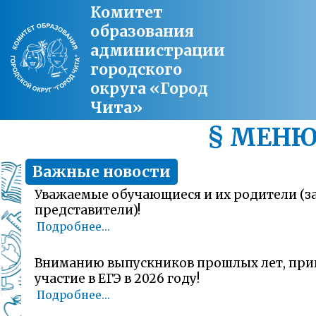
Комитет
образования
администрации
городского
округа «Город
Чита»
§ МЕН
Важные новости
Уважаемые обучающиеся и их родители (
представители)!
Подробнее...
Вниманию выпускников прошлых лет, пр
участие в ЕГЭ в 2026 году!
Подробнее...