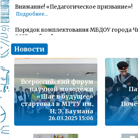
Внимание! «Педагогическое призвание»!
Подробнее...
Порядок комплектования МБДОУ города Ч
2027 учебный год
Подробнее...
Новости
Комитет образования Читы напоминает о 
заявлений об участии в ГИА-11 (ЕГЭ)
Подробнее...
Всероссийский форум
научной молодёжи
Па
В сезон гриппа и острых респираторных и
«Шаг в будущее»
наша с Вами общая задача – не допустить 
заболеваемости
стартовал в МГТУ им.
Почё
Подробнее...
Н. Э. Баумана
26.03.2025 15:06
Лицам, желающим сдать единый государс
(далее ЕГЭ) в 2026 году