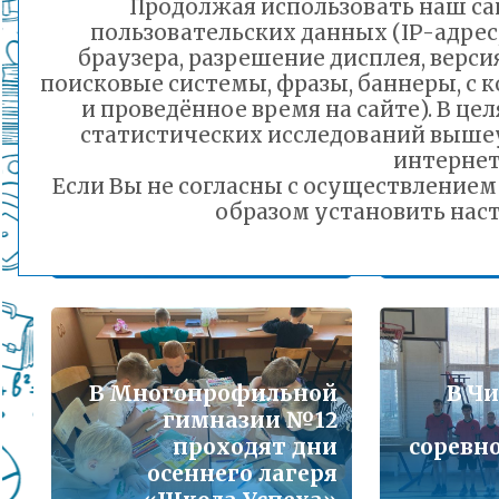
Продолжая использовать наш сай
Подробнее...
пользовательских данных (IP-адрес
браузера, разрешение дисплея, верси
В лаг
Порядок предоставления льготного питани
поисковые системы, фразы, баннеры, с 
Для школьников из
малоимущих семей
и проведённое время на сайте). В ц
Читы была
Подробнее...
статистических исследований выше
организована
т
интернет
экскурсия в
от
Если Вы не согласны с осуществление
Горячая линия по вопросам школьного обр
медицинский
смены 
образом установить наст
30-21
колледж
«Мы
Подробнее...
29.10.2024 16:31
Телефон горячей линии по вопросам орга
дошкольного образования и тел 32-41-13
Подробнее...
В Многопрофильной
В Чи
гимназии №12
проходят дни
соревно
осеннего лагеря