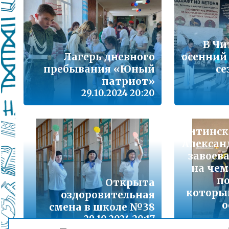
Подробнее...
Школа управленческого резерва: Ваш шанс 
Подробнее...
В Чи
Лагерь дневного
осенний
ВАШ РЕБЁНОК ИДЁТ В ДЕТСКИЙ САД
пребывания «Юный
се
патриот»
Подробнее...
29.10.2024 20:20
Детский телефон доверия
Подробнее...
Читинск
Алексан
«Горячая линия» для сообщения информац
завоев
находящихся в социально опасной ситуац
на че
Подробнее...
по
Открыта
которы
оздоровительная
Телефон горячей линии по вопросам орга
о
проведения государственной итоговой атт
смена в школе №38
образовательным программам основного 
29.10.2024 20:17
образования и среднего общего образовани