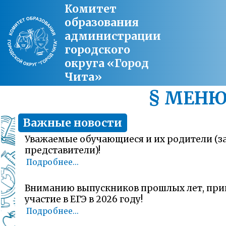
Комитет
образования
администрации
городского
округа «Город
Чита»
§ МЕН
Важные новости
Уважаемые обучающиеся и их родители (
представители)!
Подробнее...
Вниманию выпускников прошлых лет, пр
участие в ЕГЭ в 2026 году!
Подробнее...