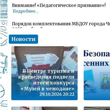
Внимание! «Педагогическое призвание»!
Подробнее...
Порядок комплектования МБДОУ города Ч
2027 учебный год
Подробнее...
Новости
Комитет образования Читы напоминает о 
заявлений об участии в ГИА-11 (ЕГЭ)
Подробнее...
В Центре туризма и
В сезон гриппа и острых респираторных и
краеведения подвели
наша с Вами общая задача – не допустить 
заболеваемости
итоги конкурса
Подробнее...
«Музей в чемодане»
29.10.2024 20:22
Лицам, желающим сдать единый государс
(далее ЕГЭ) в 2026 году