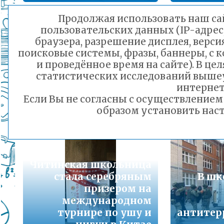
Подробнее...
Продолжая использовать наш сай
пользовательских данных (IP-адрес
Порядок предоставления льготного питани
п
браузера, разрешение дисплея, верси
малоимущих семей
п
поисковые системы, фразы, баннеры, с 
Подробнее...
об
и проведённое время на сайте). В ц
обсуд
статистических исследований выше
«Атомный диктант»
Горячая линия по вопросам школьного обр
воп
интернет
можно написать с 1
30-21
Если Вы не согласны с осуществление
систем
сентября
Подробнее...
образом установить наст
27.08.2024 17:01
Телефон горячей линии по вопросам орга
дошкольного образования и тел 32-41-13
Подробнее...
Читинская школьница
стала серебряным
В шк
призером на
международном
турнире по ушу и
антитер