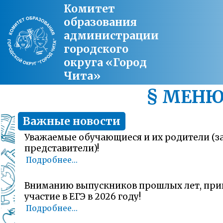
Комитет
образования
администрации
городского
округа «Город
Чита»
§ МЕН
Важные новости
Уважаемые обучающиеся и их родители (
представители)!
Подробнее...
Вниманию выпускников прошлых лет, пр
участие в ЕГЭ в 2026 году!
Подробнее...