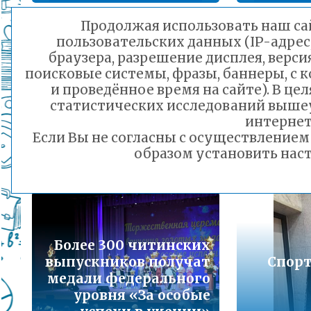
Подробнее...
Продолжая использовать наш сай
пользовательских данных (IP-адрес
Порядок предоставления льготного питани
В детских садах Читы
Педаго
браузера, разрешение дисплея, верси
малоимущих семей
поисковые системы, фразы, баннеры, с 
проводятся
Подробнее...
и проведённое время на сайте). В ц
мероприятия в целях
бла
статистических исследований выше
оздоровления и
Нор
Горячая линия по вопросам школьного обр
интернет
физического развития
ис
30-21
Если Вы не согласны с осуществление
детей
Подробнее...
образом установить наст
28.06.2024 16:17
Телефон горячей линии по вопросам орга
дошкольного образования и тел 32-41-13
Подробнее...
Более 300 читинских
выпускников получат
Спорт
медали федерального
уровня «За особые