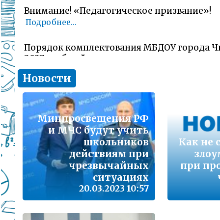
Внимание! «Педагогическое призвание»!
Подробнее...
Порядок комплектования МБДОУ города Ч
2027 учебный год
Подробнее...
Новости
Комитет образования Читы напоминает о 
заявлений об участии в ГИА-11 (ЕГЭ)
Минпросвещения РФ
Подробнее...
и МЧС будут учить
школьников
Как не 
В сезон гриппа и острых респираторных и
действиям при
зло
наша с Вами общая задача – не допустить 
заболеваемости
чрезвычайных
при пр
Подробнее...
ситуациях
20.03.2023 10:57
Лицам, желающим сдать единый государс
(далее ЕГЭ) в 2026 году