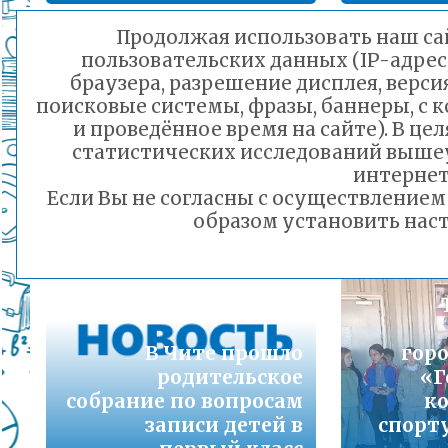
Подробнее...
Продолжая использовать наш сай
пользовательских данных (IP-адрес
Порядок предоставления льготного питани
браузера, разрешение дисплея, верси
малоимущих семей
поисковые системы, фразы, баннеры, с 
Родительское
со
Подробнее...
и проведённое время на сайте). В ц
собрание: Какие есть
тер
статистических исследований выше
льготы для
закреп
Горячая линия по вопросам школьного обр
интернет
зачисления в первый
30-21
Если Вы не согласны с осуществление
класс?
микрора
Подробнее...
образом установить наст
17.03.2023 13:31
Телефон горячей линии по вопросам орга
дошкольного образования и тел 32-41-13
Подробнее...
В Чите прошло
горо
родительское
«Г
собрание по вопросам
к
записи детей в
спорт