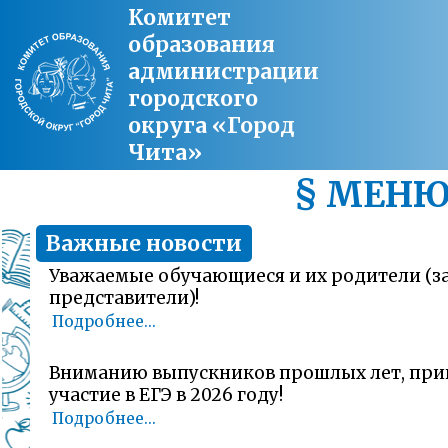
Комитет
образования
администрации
городского
округа «Город
Чита»
§ МЕН
Важные новости
Уважаемые обучающиеся и их родители (
представители)!
Подробнее...
Вниманию выпускников прошлых лет, пр
участие в ЕГЭ в 2026 году!
Подробнее...