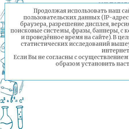
соц.педаг
Продолжая использовать наш сай
Профилак
пользовательских данных (IP-адрес
браузера, разрешение дисплея, верси
Добавлен: 20.01
поисковые системы, фразы, баннеры, с 
Кибербул
и проведённое время на сайте). В ц
правовая 
статистических исследований выше
Добавлен: 20.01
интернет
Если Вы не согласны с осуществление
образом установить наст