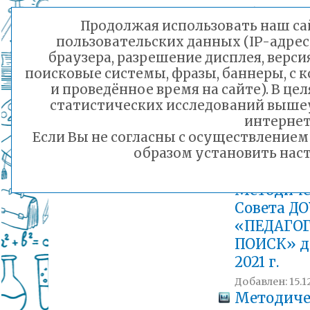
Добавлен: 17.01
Продолжая использовать наш сай
Аналитич
пользовательских данных (IP-адрес
справка 
браузера, разрешение дисплея, верси
Педагоги
поисковые системы, фразы, баннеры, с 
поиска за 
и проведённое время на сайте). В ц
полугодие
статистических исследований выше
2022 уч.г.
интернет
Если Вы не согласны с осуществление
Добавлен: 10.01
образом установить наст
Циклогр
работы
Методиче
Совета ДО
«ПЕДАГО
ПОИСК» д
2021 г.
Добавлен: 15.12
Методиче