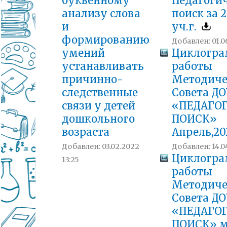
буквенному
Педагоги
анализу слова
поиск за 2
и
уч.г.
формированию
Добавлен: 01.0
умений
Циклогр
устанавливать
работы
причинно-
Методиче
следственные
Совета ДО
связи у детей
«ПЕДАГО
дошкольного
ПОИСК»
возраста
Апрель,202
Добавлен: 03.02.2022
Добавлен: 14.0
Циклогр
13:25
работы
Методиче
Совета ДО
«ПЕДАГО
ПОИСК» м