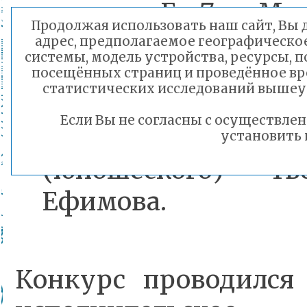
гитары «Em7» - Ма
Продолжая использовать наш сайт, Вы д
руководитель горо
адрес, предполагаемое географическое
системы, модель устройства, ресурсы, п
песни, Лауреат ба
посещённых страниц и проведённое вре
статистических исследований вышеу
номинации «Автор»
Если Вы не согласны с осуществл
«Гитара и песн
установить 
(юношеского) т
Ефимова.
Конкурс проводился