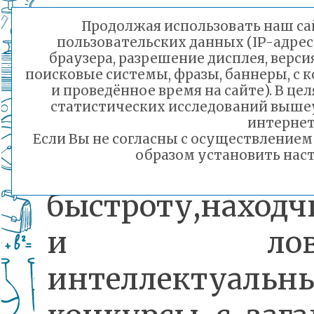
Программа пра
Продолжая использовать наш сай
пользовательских данных (IP-адрес
включала актив
браузера, разрешение дисплея, верси
поисковые системы, фразы, баннеры, с 
подвижные и
и проведённое время на сайте). В ц
статистических исследований выше
водные заб
интернет
Если Вы не согласны с осуществление
образом установить наст
соревнован
быстроту,находч
и ловкос
интеллектуальн