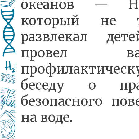
океанов — Не
который не т
развлекал дет
провел ва
профилактическ
беседу о пра
безопасного пов
на воде.