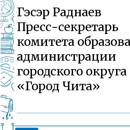
Гэсэр Раднаев
Пресс-секретарь
комитета образов
администрации
городского округа
«Город Чита»