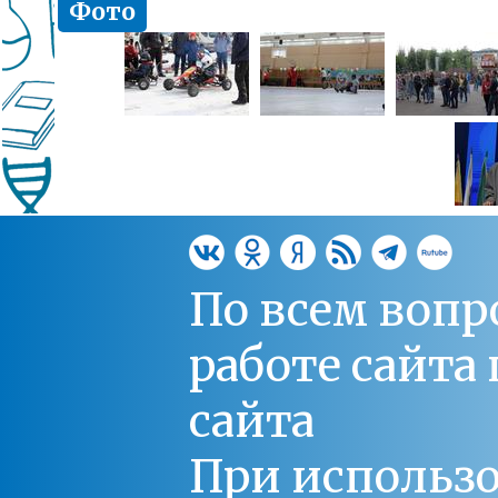
Фото
По всем вопр
работе сайт
сайта
При использо