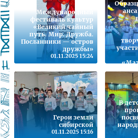
Подробнее...
Образц
анса
Международный
Школа управленческого резерва: Ваш шанс 
фестиваль культур
Подробнее...
«Великий чайный
путь. Мир. Дружба.
твор
ВАШ РЕБЁНОК ИДЁТ В ДЕТСКИЙ САД
Посланники — остров
участи
дружбы»
Подробнее...
01.11.2025 15:24
«Ма
Детский телефон доверия
Подробнее...
«Горячая линия» для сообщения информац
находящихся в социально опасной ситуац
Подробнее...
В дет
про
Герои земли
пос
Телефон горячей линии по вопросам орга
проведения государственной итоговой атт
сибирской
народ
образовательным программам основного 
01.11.2025 15:16
образования и среднего общего образовани