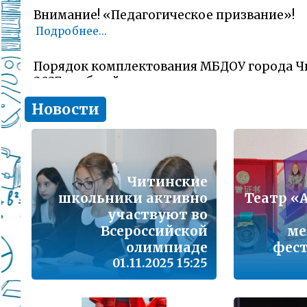
Внимание! «Педагогическое призвание»!
Подробнее...
Порядок комплектования МБДОУ города Ч
2027 учебный год
Подробнее...
Новости
Комитет образования Читы напоминает о 
заявлений об участии в ГИА-11 (ЕГЭ)
Подробнее...
Читинские
школьники активно
Театр «
В сезон гриппа и острых респираторных и
участвуют во
наша с Вами общая задача – не допустить 
заболеваемости
Всероссийской
ме
Подробнее...
олимпиаде
фест
01.11.2025 15:25
Лицам, желающим сдать единый государс
(далее ЕГЭ) в 2026 году