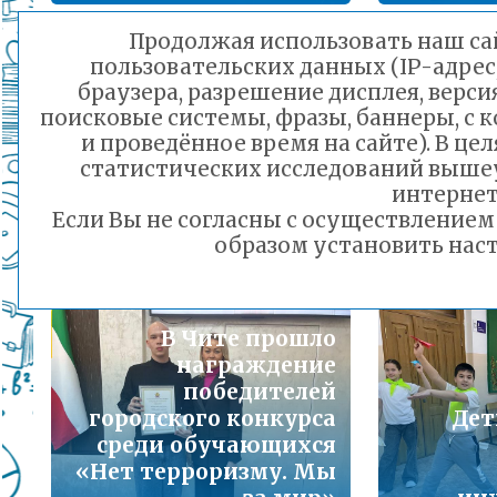
Подробнее...
Продолжая использовать наш сай
пользовательских данных (IP-адрес
Порядок предоставления льготного питани
браузера, разрешение дисплея, верси
малоимущих семей
поисковые системы, фразы, баннеры, с 
Дет
Подробнее...
и проведённое время на сайте). В ц
пр
статистических исследований выше
встр
Горячая линия по вопросам школьного обр
интернет
Праздник, который
традиц
30-21
Если Вы не согласны с осуществление
объединяет народы
Подробнее...
образом установить наст
01.11.2025 13:41
Телефон горячей линии по вопросам орга
дошкольного образования и тел 32-41-13
В Чите прошло
Подробнее...
награждение
победителей
городского конкурса
Дет
среди обучающихся
«Нет терроризму. Мы