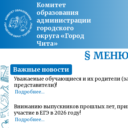
Комитет
образования
администрации
городского
округа «Город
Чита»
§ МЕН
Важные новости
Уважаемые обучающиеся и их родители (
представители)!
Подробнее...
Вниманию выпускников прошлых лет, пр
участие в ЕГЭ в 2026 году!
Подробнее...