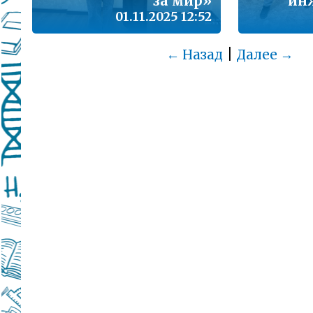
за мир»
ин
01.11.2025 12:52
|
← Назад
Далее →