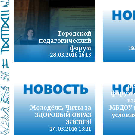
Подробнее...
Школа управленческого резерва: Ваш шанс 
Подробнее...
Городской
ВАШ РЕБЁНОК ИДЁТ В ДЕТСКИЙ САД
педагогический
форум
В
Подробнее...
28.03.2016 16:13
Детский телефон доверия
Подробнее...
«Горячая линия» для сообщения информац
п
находящихся в социально опасной ситуац
форум 
Подробнее...
вз
Молодёжь Читы за
МБДОУ 
ЗДОРОВЫЙ ОБРАЗ
услови
Телефон горячей линии по вопросам орга
проведения государственной итоговой атт
ЖИЗНИ!
образовательным программам основного 
24.03.2016 13:21
образования и среднего общего образовани