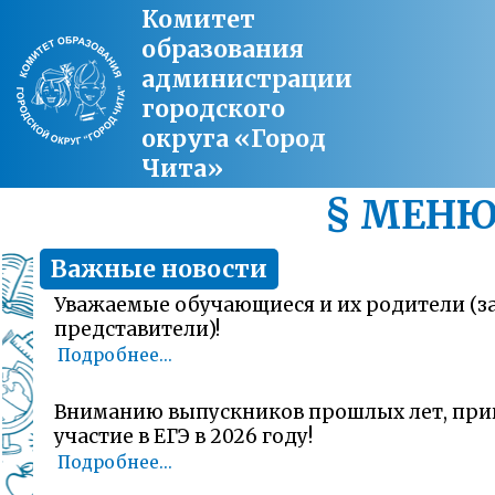
Комитет
образования
администрации
городского
округа «Город
Чита»
§ МЕН
Важные новости
Уважаемые обучающиеся и их родители (
представители)!
Подробнее...
Вниманию выпускников прошлых лет, пр
участие в ЕГЭ в 2026 году!
Подробнее...