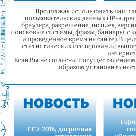
Подробнее...
Продолжая использовать наш сай
пользовательских данных (IP-адрес
Порядок предоставления льготного питани
График проведения
браузера, разрешение дисплея, верси
малоимущих семей
поисковые системы, фразы, баннеры, с 
мероприятий в
Подробнее...
и проведённое время на сайте). В ц
общеобразовательных
статистических исследований выше
учреждениях в
И
Горячая линия по вопросам школьного обр
интернет
весенние каникулы
«Луч
30-21
Если Вы не согласны с осуществление
2015-2016 года
Подробнее...
образом установить наст
21.03.2016 14:33
Телефон горячей линии по вопросам орга
дошкольного образования и тел 32-41-13
Подробнее...
Горо
ЕГЭ-2016, досрочная
сп