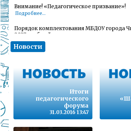
Внимание! «Педагогическое призвание»!
Подробнее...
Порядок комплектования МБДОУ города Ч
2027 учебный год
Подробнее...
Новости
Комитет образования Читы напоминает о 
заявлений об участии в ГИА-11 (ЕГЭ)
Подробнее...
В сезон гриппа и острых респираторных и
Итоги
наша с Вами общая задача – не допустить 
заболеваемости
педагогического
«Ша
Подробнее...
форума
31.03.2016 13:47
Лицам, желающим сдать единый государс
(далее ЕГЭ) в 2026 году