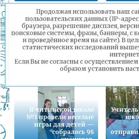
Подробнее...
Продолжая использовать наш сай
пользовательских данных (IP-адрес
Порядок предоставления льготного питани
браузера, разрешение дисплея, верси
малоимущих семей
поисковые системы, фразы, баннеры, с 
Подробнее...
и проведённое время на сайте). В ц
Капита
статистических исследований выше
В детском саду №60
обр
Горячая линия по вопросам школьного обр
интернет
отметили День
орга
30-21
Если Вы не согласны с осуществление
России
Подробнее...
образом установить наст
10.06.2025 12:52
Телефон горячей линии по вопросам орга
дошкольного образования и тел 32-41-13
Подробнее...
В читинской школе
Учитель
№1 провели веселые
шко
игры для детей —
собралось 98
отправи