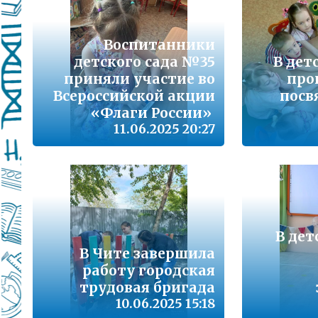
Подробнее...
Школа управленческого резерва: Ваш шанс 
Воспитанники
Подробнее...
детского сада №35
В дет
приняли участие во
про
ВАШ РЕБЁНОК ИДЁТ В ДЕТСКИЙ САД
Всероссийской акции
пос
«Флаги России»
Подробнее...
11.06.2025 20:27
Детский телефон доверия
Подробнее...
«Горячая линия» для сообщения информац
находящихся в социально опасной ситуац
Подробнее...
В дет
В Чите завершила
работу городская
Телефон горячей линии по вопросам орга
проведения государственной итоговой атт
трудовая бригада
образовательным программам основного 
10.06.2025 15:18
образования и среднего общего образовани