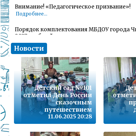
Внимание! «Педагогическое призвание»!
Подробнее...
Порядок комплектования МБДОУ города Ч
2027 учебный год
Подробнее...
Новости
Комитет образования Читы напоминает о 
заявлений об участии в ГИА-11 (ЕГЭ)
Подробнее...
Детский сад №101
Де
В сезон гриппа и острых респираторных и
отметил День России
отмети
наша с Вами общая задача – не допустить 
заболеваемости
сказочным
п
Подробнее...
путешествием
11.06.2025 20:28
Лицам, желающим сдать единый государс
(далее ЕГЭ) в 2026 году