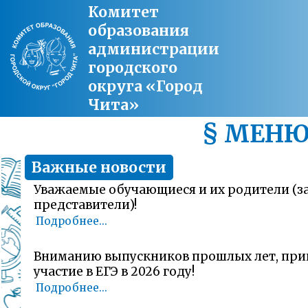
Комитет
образования
администрации
городского
округа «Город
Чита»
§ МЕН
Важные новости
Уважаемые обучающиеся и их родители (
представители)!
Подробнее...
Вниманию выпускников прошлых лет, пр
участие в ЕГЭ в 2026 году!
Подробнее...