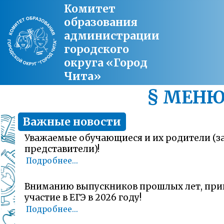
Комитет
образования
администрации
городского
округа «Город
Чита»
§ МЕН
Важные новости
Уважаемые обучающиеся и их родители (
представители)!
Подробнее...
Вниманию выпускников прошлых лет, пр
участие в ЕГЭ в 2026 году!
Подробнее...