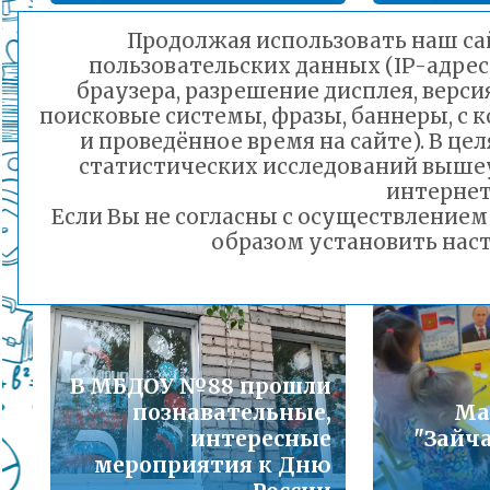
Подробнее...
Продолжая использовать наш сай
пользовательских данных (IP-адрес
Порядок предоставления льготного питани
браузера, разрешение дисплея, верси
малоимущих семей
поисковые системы, фразы, баннеры, с 
В МБДО
Подробнее...
и проведённое время на сайте). В ц
статистических исследований выше
12 июня дошколята
Горячая линия по вопросам школьного обр
интернет
чествуют нашу
пос
30-21
Если Вы не согласны с осуществление
Родину
Подробнее...
образом установить наст
11.06.2025 21:01
Телефон горячей линии по вопросам орга
дошкольного образования и тел 32-41-13
Подробнее...
В МБДОУ №88 прошли
познавательные,
Ма
интересные
"Зайча
мероприятия к Дню