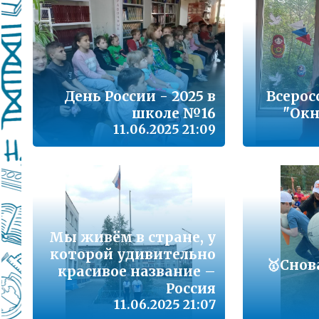
Подробнее...
Школа управленческого резерва: Ваш шанс 
Подробнее...
ВАШ РЕБЁНОК ИДЁТ В ДЕТСКИЙ САД
День России - 2025 в
Всерос
школе №16
"Окн
Подробнее...
11.06.2025 21:09
Детский телефон доверия
Подробнее...
«Горячая линия» для сообщения информац
находящихся в социально опасной ситуац
Подробнее...
Мы живём в стране, у
которой удивительно
🥇Сно
красивое название –
Телефон горячей линии по вопросам орга
проведения государственной итоговой атт
Россия
образовательным программам основного 
11.06.2025 21:07
образования и среднего общего образовани