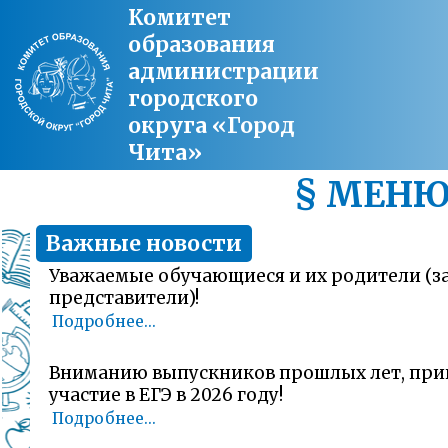
Комитет
образования
администрации
городского
округа «Город
Чита»
§ МЕН
Важные новости
Уважаемые обучающиеся и их родители (
представители)!
Подробнее...
Вниманию выпускников прошлых лет, пр
участие в ЕГЭ в 2026 году!
Подробнее...