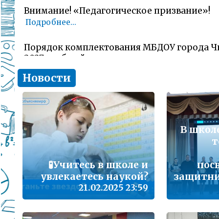
Внимание! «Педагогическое призвание»!
Подробнее...
Порядок комплектования МБДОУ города Ч
2027 учебный год
Подробнее...
Новости
Комитет образования Читы напоминает о 
заявлений об участии в ГИА-11 (ЕГЭ)
Подробнее...
В школ
т
В сезон гриппа и острых респираторных и
наша с Вами общая задача – не допустить 
заболеваемости
🧪Учитесь в школе и
пос
Подробнее...
увлекаетесь наукой?
защитни
21.02.2025 23:59
Лицам, желающим сдать единый государс
(далее ЕГЭ) в 2026 году