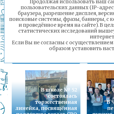
Продолжая использовать наш сай
Подробнее...
пользовательских данных (IP-адрес
браузера, разрешение дисплея, верси
Порядок предоставления льготного питани
поисковые системы, фразы, баннеры, с 
состоя
малоимущих семей
и проведённое время на сайте). В ц
настоя
Подробнее...
статистических исследований выше
Дворец детского
интернет
специа
(юношеского)
Если Вы не согласны с осуществление
Горячая линия по вопросам школьного обр
творчества празднует
образом установить наст
30-21
ЮБИЛЕЙ!
Подробнее...
21.02.2025 23:54
Телефон горячей линии по вопросам орга
дошкольного образования и тел 32-41-13
Подробнее...
В школе № 52
состоялась
торжественная
В 
линейка, посвящённая
пе