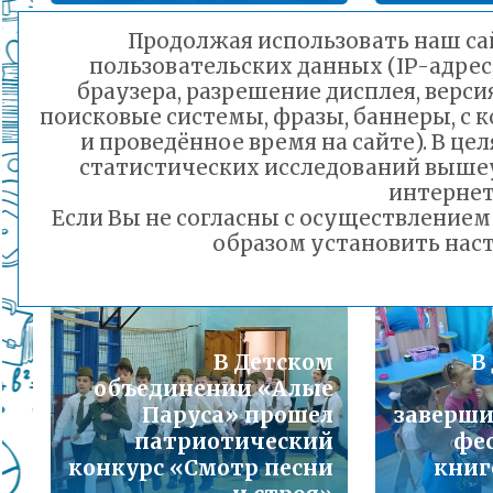
Подробнее...
Продолжая использовать наш сай
В гимназии №4
пользовательских данных (IP-адрес
Порядок предоставления льготного питани
города Читы
В «Дв
браузера, разрешение дисплея, верси
малоимущих семей
состоялось совещание
поисковые системы, фразы, баннеры, с 
Подробнее...
на тему «Роль
и проведённое время на сайте). В ц
творч
классного
статистических исследований выше
первы
Горячая линия по вопросам школьного обр
руководителя в
интернет
проект 
30-21
Если Вы не согласны с осуществление
вопросах организации
жизни п
Подробнее...
образом установить наст
питания»
18.02.2025 17:22
Телефон горячей линии по вопросам орга
дошкольного образования и тел 32-41-13
Подробнее...
В Детском
В
объединении «Алые
Паруса» прошел
заверши
патриотический
фе
конкурс «Смотр песни
книг