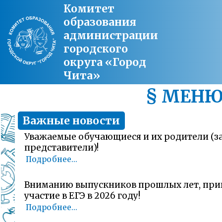
Комитет
образования
администрации
городского
округа «Город
Чита»
§ МЕН
Важные новости
Уважаемые обучающиеся и их родители (
представители)!
Подробнее...
Вниманию выпускников прошлых лет, пр
участие в ЕГЭ в 2026 году!
Подробнее...