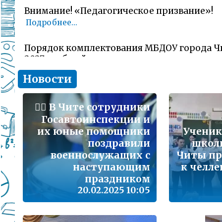
Внимание! «Педагогическое призвание»!
Подробнее...
Порядок комплектования МБДОУ города Ч
2027 учебный год
Подробнее...
Новости
Комитет образования Читы напоминает о 
👮‍♂️ В Чите сотрудники
заявлений об участии в ГИА-11 (ЕГЭ)
Госавтоинспекции и
Подробнее...
их юные помощники
Ученик
поздравили
школ
В сезон гриппа и острых респираторных и
военнослужащих с
Читы пр
наша с Вами общая задача – не допустить 
заболеваемости
наступающим
к челл
Подробнее...
праздником
20.02.2025 10:05
Лицам, желающим сдать единый государс
(далее ЕГЭ) в 2026 году