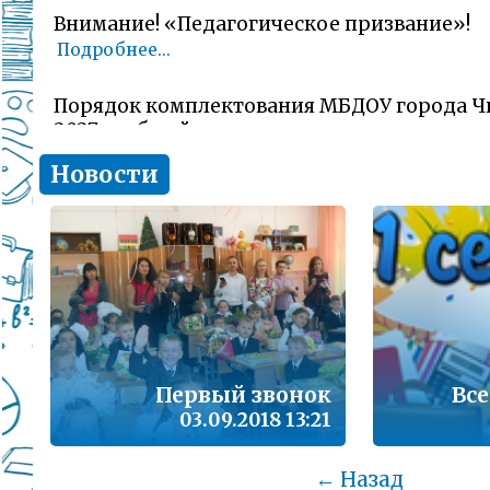
Внимание! «Педагогическое призвание»!
Подробнее...
Порядок комплектования МБДОУ города Ч
2027 учебный год
Подробнее...
Новости
Комитет образования Читы напоминает о 
заявлений об участии в ГИА-11 (ЕГЭ)
Подробнее...
В сезон гриппа и острых респираторных и
наша с Вами общая задача – не допустить 
заболеваемости
Подробнее...
Первый звонок
Все
03.09.2018 13:21
Лицам, желающим сдать единый государс
(далее ЕГЭ) в 2026 году
← Назад