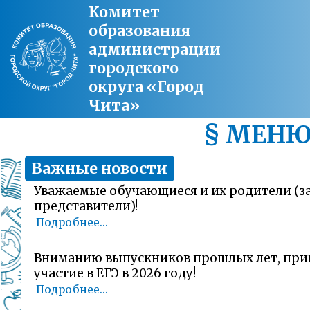
Комитет
образования
администрации
городского
округа «Город
Чита»
§ МЕН
Важные новости
Уважаемые обучающиеся и их родители (
представители)!
Подробнее...
Вниманию выпускников прошлых лет, пр
участие в ЕГЭ в 2026 году!
Подробнее...