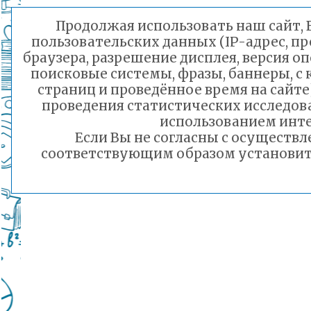
Подробнее...
Продолжая использовать наш сайт, В
пользовательских данных (IP-адрес, п
Порядок предоставления льготного питани
браузера, разрешение дисплея, версия о
малоимущих семей
поисковые системы, фразы, баннеры, с
Подробнее...
страниц и проведённое время на сайт
проведения статистических исследо
Горячая линия по вопросам школьного обр
использованием инте
30-21
Если Вы не согласны с осуществ
Подробнее...
соответствующим образом установить 
Телефон горячей линии по вопросам орга
дошкольного образования и тел 32-41-13
Подробнее...