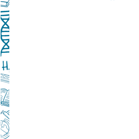
Подробнее...
Школа управленческого резерва: Ваш шанс 
Подробнее...
ВАШ РЕБЁНОК ИДЁТ В ДЕТСКИЙ САД
Подробнее...
Детский телефон доверия
Подробнее...
«Горячая линия» для сообщения информац
находящихся в социально опасной ситуац
Подробнее...
Телефон горячей линии по вопросам орга
проведения государственной итоговой атт
образовательным программам основного 
образования и среднего общего образовани