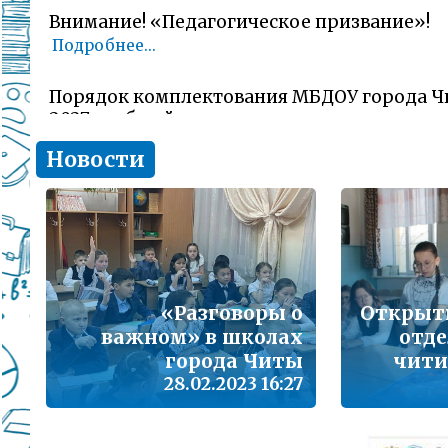
Внимание! «Педагогическое призвание»!
Подробнее...
Порядок комплектования МБДОУ города Ч
2027 учебный год
Подробнее...
Новости
Комитет образования Читы напоминает о 
заявлений об участии в ГИА-11 (ЕГЭ)
Подробнее...
В сезон гриппа и острых респираторных и
«Разговоры о
Открыт
наша с Вами общая задача – не допустить 
заболеваемости
важном» в школах
отд
Подробнее...
города Читы
чити
28.02.2023 16:27
Лицам, желающим сдать единый государс
(далее ЕГЭ) в 2026 году