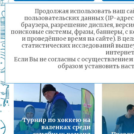
Подробнее...
Продолжая использовать наш сай
пользовательских данных (IP-адрес
Порядок предоставления льготного питани
браузера, разрешение дисплея, верси
малоимущих семей
поисковые системы, фразы, баннеры, с 
Подробнее...
и проведённое время на сайте). В ц
Почетный караул
статистических исследований выше
школы №11 города
Зим
Горячая линия по вопросам школьного обр
интернет
Читы принял Вахту
ледово
30-21
Если Вы не согласны с осуществление
Памяти
№29
Подробнее...
образом установить наст
27.02.2023 10:34
Телефон горячей линии по вопросам орга
дошкольного образования и тел 32-41-13
Подробнее...
Турнир по хоккею на
валенках среди