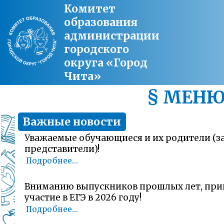
Комитет
образования
администрации
городского
округа «Город
Чита»
§ МЕН
Важные новости
Уважаемые обучающиеся и их родители (
представители)!
Подробнее...
Вниманию выпускников прошлых лет, пр
участие в ЕГЭ в 2026 году!
Подробнее...