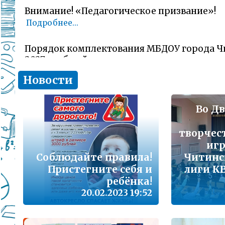
Внимание! «Педагогическое призвание»!
Подробнее...
Порядок комплектования МБДОУ города Ч
2027 учебный год
Подробнее...
Новости
Комитет образования Читы напоминает о 
заявлений об участии в ГИА-11 (ЕГЭ)
Во Дв
Подробнее...
творчес
иг
В сезон гриппа и острых респираторных и
Соблюдайте правила!
Читинс
наша с Вами общая задача – не допустить 
заболеваемости
Пристегните себя и
лиги КВ
Подробнее...
ребёнка!
20.02.2023 19:52
Лицам, желающим сдать единый государс
(далее ЕГЭ) в 2026 году