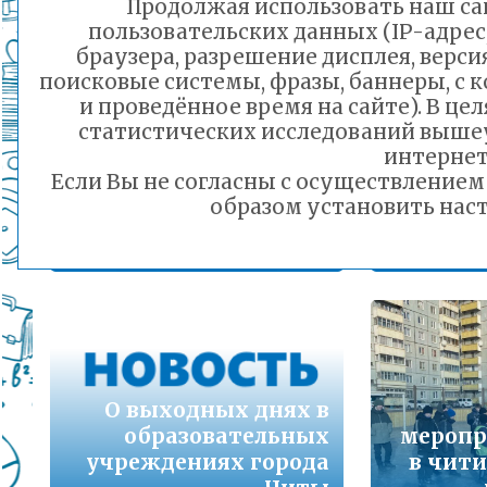
Продолжая использовать наш сай
Подробнее...
пользовательских данных (IP-адрес
браузера, разрешение дисплея, верси
Руководитель «IT-
Порядок предоставления льготного питани
поисковые системы, фразы, баннеры, с 
Куба» гимназии №21
малоимущих семей
и проведённое время на сайте). В ц
Тарас Метельский
Подробнее...
статистических исследований выше
выступил спикером
Читинс
интернет
на молодежном
Никит
Если Вы не согласны с осуществление
Горячая линия по вопросам школьного обр
карьерном форуме в
стал пр
образом установить наст
30-21
Чите
т
Подробнее...
20.02.2023 13:39
Телефон горячей линии по вопросам орга
дошкольного образования и тел 32-41-13
Подробнее...
О выходных днях в
образовательных
меропр
учреждениях города
в чит