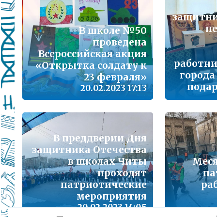
Подробнее...
защитни
п
Школа управленческого резерва: Ваш шанс 
В школе №50
Подробнее...
проведена
Всероссийская акция
работн
ВАШ РЕБЁНОК ИДЁТ В ДЕТСКИЙ САД
«Открытка солдату к
города
23 февраля»
Подробнее...
подар
20.02.2023 17:13
Детский телефон доверия
Подробнее...
«Горячая линия» для сообщения информац
В преддверии Дня
находящихся в социально опасной ситуац
защитника Отечества
Подробнее...
в школах Читы
Меся
проходят
па
патриотические
ра
Телефон горячей линии по вопросам орга
проведения государственной итоговой атт
мероприятия
образовательным программам основного 
20.02.2023 14:05
образования и среднего общего образовани