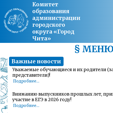
Комитет
образования
администрации
городского
округа «Город
Чита»
§ МЕН
Важные новости
Уважаемые обучающиеся и их родители (
представители)!
Подробнее...
Вниманию выпускников прошлых лет, пр
участие в ЕГЭ в 2026 году!
Подробнее...