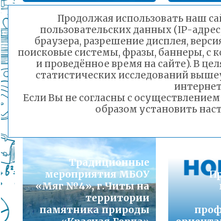
Подробнее...
Продолжая использовать наш сай
пользовательских данных (IP-адрес
Порядок предоставления льготного питани
браузера, разрешение дисплея, верси
малоимущих семей
поисковые системы, фразы, баннеры, с 
Подробнее...
и проведённое время на сайте). В ц
статистических исследований выше
Фестиваль
Горячая линия по вопросам школьного обр
интернет
национальных
30-21
Если Вы не согласны с осуществление
культур
Подробнее...
образом установить наст
25.04.2016 12:52
Телефон горячей линии по вопросам орга
дошкольного образования и тел 32-41-13
Подробнее...
Традиционные
мероприятия МБОУ
П
«Мяг №4», г.Читы на
территории
памятника природы
проф