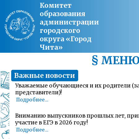
Комитет
образования
администрации
городского
округа «Город
Чита»
§ МЕН
Важные новости
Уважаемые обучающиеся и их родители (
представители)!
Подробнее...
Вниманию выпускников прошлых лет, пр
участие в ЕГЭ в 2026 году!
Подробнее...