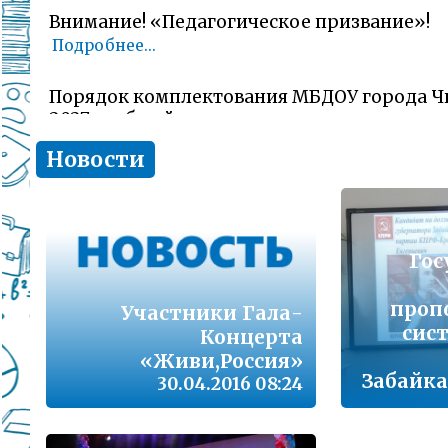
Внимание! «Педагогическое призвание»!
Подробнее...
Порядок комплектования МБДОУ города Ч
2027 учебный год
Подробнее...
Новости
Комитет образования Читы напоминает о 
заявлений об участии в ГИА-11 (ЕГЭ)
Подробнее...
Гос
В сезон гриппа и острых респираторных и
проп
Участники Гала-
наша с Вами общая задача – не допустить 
сис
заболеваемости
Концерта
Подробнее...
«Живи,Россия»
Забайка
30.04.2016 08:24
Лицам, желающим сдать единый государс
(далее ЕГЭ) в 2026 году