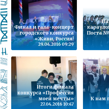
Подробнее...
Школа управленческого резерва: Ваш шанс 
Подробнее...
Па
Финал и гала-концерт
карауло
ВАШ РЕБЁНОК ИДЁТ В ДЕТСКИЙ САД
городского конкурса
Поста №
«Живи, Россия!
Подробнее...
29.04.2016 09:29
Детский телефон доверия
Подробнее...
«Горячая линия» для сообщения информац
находящихся в социально опасной ситуац
Подробнее...
Итоги финала
конкурса «Профессия
Телефон горячей линии по вопросам орга
проведения государственной итоговой атт
моей мечты»
К нам 
образовательным программам основного 
27.04.2016 10:47
образования и среднего общего образовани